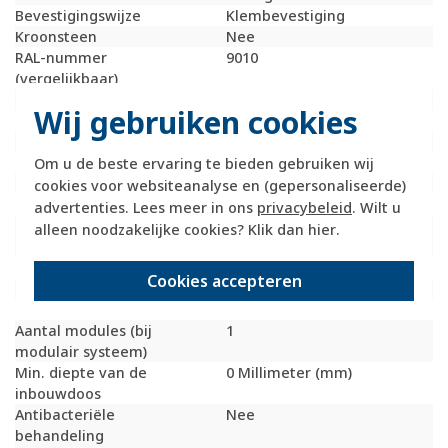
Bevestigingswijze
Klembevestiging
Kroonsteen
Nee
RAL-nummer
9010
(vergelijkbaar)
Met stofbescherming
Nee
Wij gebruiken cookies
Met opdruk
Nee
Incl. connectoren
Nee
Draagring
Nee
Om u de beste ervaring te bieden gebruiken wij
Transparant
Nee
cookies voor websiteanalyse en (gepersonaliseerde)
Uitvoering oppervlakte
Mat
advertenties. Lees meer in ons
privacybeleid
. Wilt u
Geschikt voor
IP20
alleen noodzakelijke cookies? Klik dan
hier
.
beschermingsgraad (IP)
Schakelmateriaalbreedte
51,4 Millimeter (mm)
Cookies accepteren
Schakelmateriaalhoogte
51,4 Millimeter (mm)
Schakelmateriaaldiepte
8 Millimeter (mm)
Aantal modules (bij
1
modulair systeem)
Min. diepte van de
0 Millimeter (mm)
inbouwdoos
Antibacteriële
Nee
behandeling