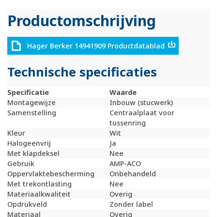
Productomschrijving
Hager Berker 14941909 Productdatablad
Technische specificaties
Specificatie
Waarde
Montagewijze
Inbouw (stucwerk)
Samenstelling
Centraalplaat voor
tussenring
Kleur
Wit
Halogeenvrij
Ja
Met klapdeksel
Nee
Gebruik
AMP-ACO
Oppervlaktebescherming
Onbehandeld
Met trekontlasting
Nee
Materiaalkwaliteit
Overig
Opdrukveld
Zonder label
Materiaal
Overig