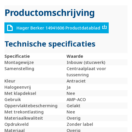
Productomschrijving
Hager Berker 14941606 Productdatablad
Technische specificaties
Specificatie
Waarde
Montagewijze
Inbouw (stucwerk)
Samenstelling
Centraalplaat voor
tussenring
Kleur
Antraciet
Halogeenvrij
Ja
Met klapdeksel
Nee
Gebruik
AMP-ACO
Oppervlaktebescherming
Gelakt
Met trekontlasting
Nee
Materiaalkwaliteit
Overig
Opdrukveld
Zonder label
Materiaal
Overig