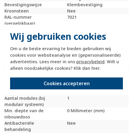
Bevestigingswijze
Klembevestiging
Kroonsteen
Nee
RAL-nummer
7021
(vergelijkbaar)
Met stofbescherming
Nee
Wij gebruiken cookies
Met opdruk
Nee
Incl. connectoren
Nee
Draagring
Nee
Om u de beste ervaring te bieden gebruiken wij
Transparant
Nee
cookies voor websiteanalyse en (gepersonaliseerde)
Uitvoering oppervlakte
Mat
advertenties. Lees meer in ons
privacybeleid
. Wilt u
Geschikt voor
IP20
alleen noodzakelijke cookies? Klik dan
hier
.
beschermingsgraad (IP)
Schakelmateriaalbreedte
51,4 Millimeter (mm)
Cookies accepteren
Schakelmateriaalhoogte
51,4 Millimeter (mm)
Schakelmateriaaldiepte
8 Millimeter (mm)
Aantal modules (bij
1
modulair systeem)
Min. diepte van de
0 Millimeter (mm)
inbouwdoos
Antibacteriële
Nee
behandeling