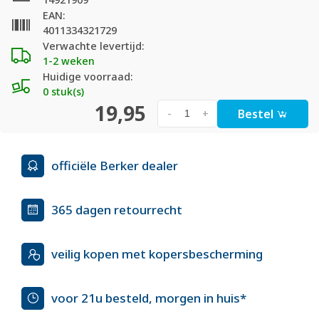
EAN:
4011334321729
Verwachte levertijd:
1-2 weken
Huidige voorraad:
0 stuk(s)
19,95
Bestel
-
+
officiële Berker dealer
365 dagen retourrecht
veilig kopen met kopersbescherming
voor 21u besteld, morgen in huis*