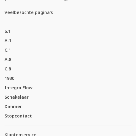
Veelbezochte pagina's
S.1
A.1
C.1
A.8
C.8
1930
Integro Flow
Schakelaar
Dimmer
Stopcontact
Klantenservice