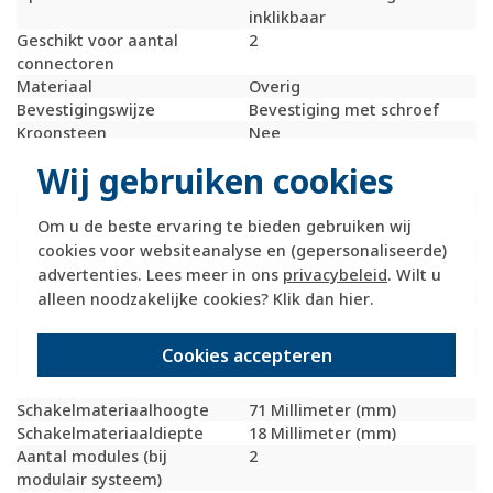
inklikbaar
Geschikt voor aantal
2
connectoren
Materiaal
Overig
Bevestigingswijze
Bevestiging met schroef
Kroonsteen
Nee
RAL-nummer
9010
Wij gebruiken cookies
(vergelijkbaar)
Met stofbescherming
Nee
Met opdruk
Nee
Om u de beste ervaring te bieden gebruiken wij
Incl. connectoren
Nee
cookies voor websiteanalyse en (gepersonaliseerde)
Draagring
Ja
advertenties. Lees meer in ons
privacybeleid
. Wilt u
Transparant
Nee
alleen noodzakelijke cookies? Klik dan
hier
.
Uitvoering oppervlakte
Mat
Geschikt voor
IP20
Cookies accepteren
beschermingsgraad (IP)
Schakelmateriaalbreedte
71 Millimeter (mm)
Schakelmateriaalhoogte
71 Millimeter (mm)
Schakelmateriaaldiepte
18 Millimeter (mm)
Aantal modules (bij
2
modulair systeem)