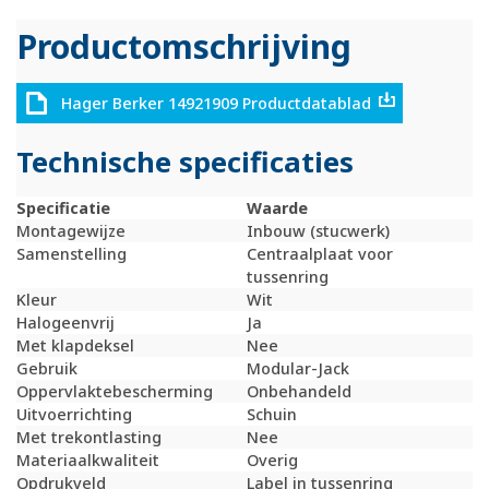
Productomschrijving
Hager Berker 14921909 Productdatablad
Technische specificaties
Specificatie
Waarde
Montagewijze
Inbouw (stucwerk)
Samenstelling
Centraalplaat voor
tussenring
Kleur
Wit
Halogeenvrij
Ja
Met klapdeksel
Nee
Gebruik
Modular-Jack
Oppervlaktebescherming
Onbehandeld
Uitvoerrichting
Schuin
Met trekontlasting
Nee
Materiaalkwaliteit
Overig
Opdrukveld
Label in tussenring