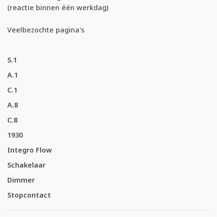
(reactie binnen één werkdag)
Veelbezochte pagina's
S.1
A.1
C.1
A.8
C.8
1930
Integro Flow
Schakelaar
Dimmer
Stopcontact