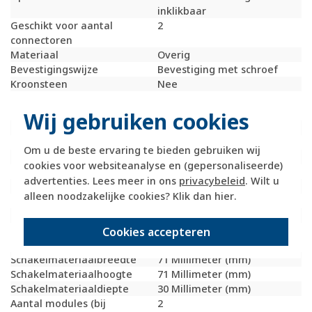
inklikbaar
Geschikt voor aantal
2
connectoren
Materiaal
Overig
Bevestigingswijze
Bevestiging met schroef
Kroonsteen
Nee
RAL-nummer
9010
(vergelijkbaar)
Wij gebruiken cookies
Met stofbescherming
Nee
Met opdruk
Nee
Om u de beste ervaring te bieden gebruiken wij
Slagvastheid
IK05
cookies voor websiteanalyse en (gepersonaliseerde)
Incl. connectoren
Nee
advertenties. Lees meer in ons
privacybeleid
. Wilt u
Draagring
Ja
alleen noodzakelijke cookies? Klik dan
hier
.
Transparant
Nee
Uitvoering oppervlakte
Mat
Geschikt voor
IP20
Cookies accepteren
beschermingsgraad (IP)
Schakelmateriaalbreedte
71 Millimeter (mm)
Schakelmateriaalhoogte
71 Millimeter (mm)
Schakelmateriaaldiepte
30 Millimeter (mm)
Aantal modules (bij
2