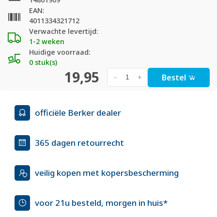
EAN:
4011334321712
Verwachte levertijd:
1-2 weken
Huidige voorraad:
0 stuk(s)
19,95
Bestel
-
+
officiële Berker dealer
365 dagen retourrecht
veilig kopen met kopersbescherming
voor 21u besteld, morgen in huis*