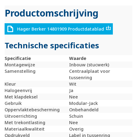
Productomschrijving
Hager Berker 14801909 Productdatablad
Technische specificaties
Specificatie
Waarde
Montagewijze
Inbouw (stucwerk)
Samenstelling
Centraalplaat voor
tussenring
Kleur
Wit
Halogeenvrij
Ja
Met klapdeksel
Nee
Gebruik
Modular-Jack
Oppervlaktebescherming
Onbehandeld
Uitvoerrichting
Schuin
Met trekontlasting
Nee
Materiaalkwaliteit
Overig
Opdrukveld
Label in tussenring