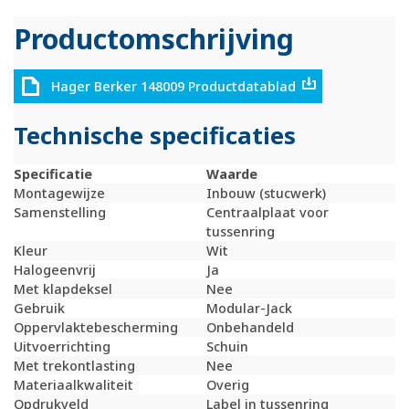
Productomschrijving
Hager Berker 148009 Productdatablad
Technische specificaties
Specificatie
Waarde
Montagewijze
Inbouw (stucwerk)
Samenstelling
Centraalplaat voor
tussenring
Kleur
Wit
Halogeenvrij
Ja
Met klapdeksel
Nee
Gebruik
Modular-Jack
Oppervlaktebescherming
Onbehandeld
Uitvoerrichting
Schuin
Met trekontlasting
Nee
Materiaalkwaliteit
Overig
Opdrukveld
Label in tussenring