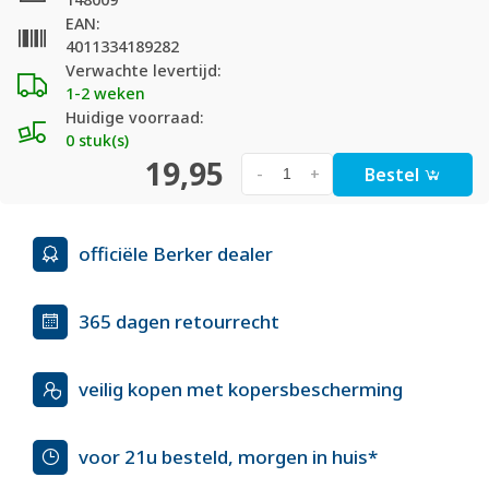
EAN:
4011334189282
Verwachte levertijd:
1-2 weken
Huidige voorraad:
0 stuk(s)
19,95
Bestel
-
+
officiële Berker dealer
365 dagen retourrecht
veilig kopen met kopersbescherming
voor 21u besteld, morgen in huis*