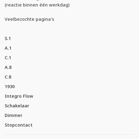
(reactie binnen één werkdag)
Veelbezochte pagina's
S.1
A.1
C.1
A.8
C.8
1930
Integro Flow
Schakelaar
Dimmer
Stopcontact