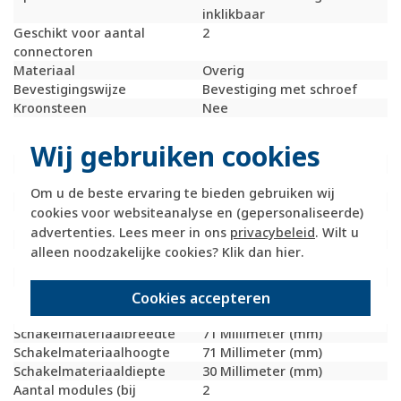
inklikbaar
Geschikt voor aantal
2
connectoren
Materiaal
Overig
Bevestigingswijze
Bevestiging met schroef
Kroonsteen
Nee
RAL-nummer
9010
(vergelijkbaar)
Wij gebruiken cookies
Met stofbescherming
Nee
Met opdruk
Nee
Om u de beste ervaring te bieden gebruiken wij
Slagvastheid
IK05
cookies voor websiteanalyse en (gepersonaliseerde)
Incl. connectoren
Nee
advertenties. Lees meer in ons
privacybeleid
. Wilt u
Draagring
Ja
alleen noodzakelijke cookies? Klik dan
hier
.
Transparant
Nee
Uitvoering oppervlakte
Glanzend
Geschikt voor
IP20
Cookies accepteren
beschermingsgraad (IP)
Schakelmateriaalbreedte
71 Millimeter (mm)
Schakelmateriaalhoogte
71 Millimeter (mm)
Schakelmateriaaldiepte
30 Millimeter (mm)
Aantal modules (bij
2