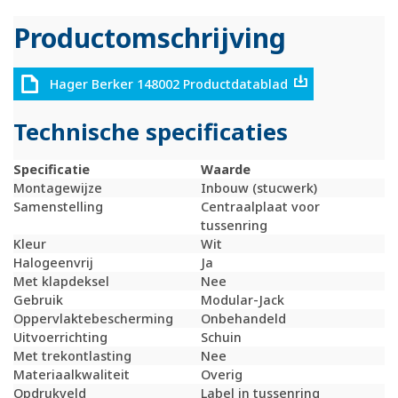
Productomschrijving
Hager Berker 148002 Productdatablad
Technische specificaties
Specificatie
Waarde
Montagewijze
Inbouw (stucwerk)
Samenstelling
Centraalplaat voor
tussenring
Kleur
Wit
Halogeenvrij
Ja
Met klapdeksel
Nee
Gebruik
Modular-Jack
Oppervlaktebescherming
Onbehandeld
Uitvoerrichting
Schuin
Met trekontlasting
Nee
Materiaalkwaliteit
Overig
Opdrukveld
Label in tussenring