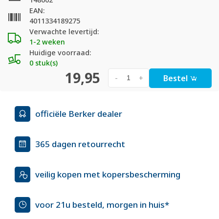
EAN:
4011334189275
Verwachte levertijd:
1-2 weken
Huidige voorraad:
0 stuk(s)
19,95
Bestel
-
+
officiële Berker dealer
365 dagen retourrecht
veilig kopen met kopersbescherming
voor 21u besteld, morgen in huis*