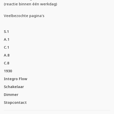
(reactie binnen één werkdag)
Veelbezochte pagina's
S.1
A.1
C.1
A.8
C.8
1930
Integro Flow
Schakelaar
Dimmer
Stopcontact