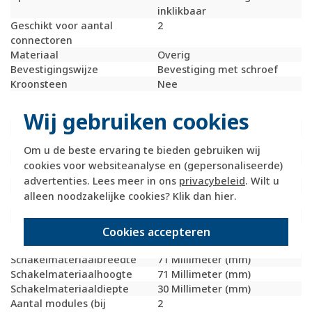
inklikbaar
Geschikt voor aantal
2
connectoren
Materiaal
Overig
Bevestigingswijze
Bevestiging met schroef
Kroonsteen
Nee
RAL-nummer
1013
(vergelijkbaar)
Wij gebruiken cookies
Met stofbescherming
Nee
Met opdruk
Nee
Om u de beste ervaring te bieden gebruiken wij
Slagvastheid
IK05
cookies voor websiteanalyse en (gepersonaliseerde)
Incl. connectoren
Nee
advertenties. Lees meer in ons
privacybeleid
. Wilt u
Draagring
Ja
alleen noodzakelijke cookies? Klik dan
hier
.
Transparant
Nee
Uitvoering oppervlakte
Glanzend
Geschikt voor
IP20
Cookies accepteren
beschermingsgraad (IP)
Schakelmateriaalbreedte
71 Millimeter (mm)
Schakelmateriaalhoogte
71 Millimeter (mm)
Schakelmateriaaldiepte
30 Millimeter (mm)
Aantal modules (bij
2