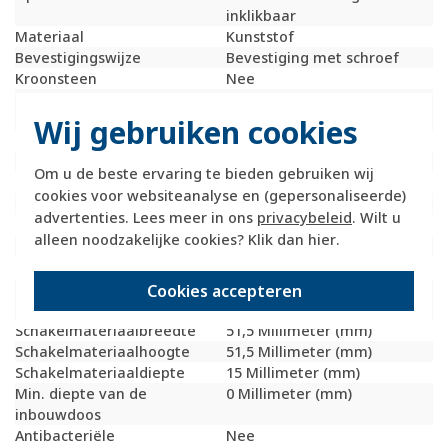
inklikbaar
Materiaal
Kunststof
Bevestigingswijze
Bevestiging met schroef
Kroonsteen
Nee
RAL-nummer
9010
(vergelijkbaar)
Wij gebruiken cookies
Met stofbescherming
Nee
Met opdruk
Nee
Om u de beste ervaring te bieden gebruiken wij
Slagvastheid
IK05
cookies voor websiteanalyse en (gepersonaliseerde)
Incl. connectoren
Nee
advertenties. Lees meer in ons
privacybeleid
. Wilt u
Draagring
Nee
alleen noodzakelijke cookies? Klik dan
hier
.
Transparant
Nee
Uitvoering oppervlakte
Glanzend
Geschikt voor
IP20
Cookies accepteren
beschermingsgraad (IP)
Schakelmateriaalbreedte
51,5 Millimeter (mm)
Schakelmateriaalhoogte
51,5 Millimeter (mm)
Schakelmateriaaldiepte
15 Millimeter (mm)
Min. diepte van de
0 Millimeter (mm)
inbouwdoos
Antibacteriële
Nee