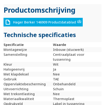
Productomschrijving
Hager Berker 146909 Productdatablad
Technische specificaties
Specificatie
Waarde
Montagewijze
Inbouw (stucwerk)
Samenstelling
Centraalplaat voor
tussenring
Kleur
Wit
Halogeenvrij
Ja
Met klapdeksel
Nee
Gebruik
TAE
Oppervlaktebescherming
Onbehandeld
Uitvoerrichting
Schuin
Met trekontlasting
Nee
Materiaalkwaliteit
Thermoplast
Opdrukveld
Label in tussenring