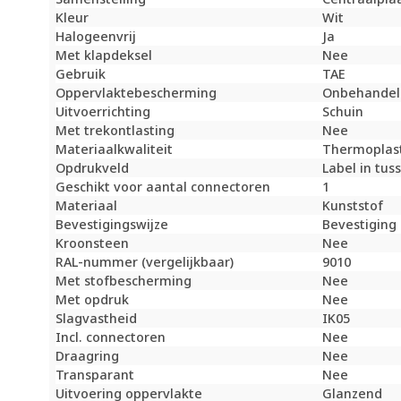
Kleur
Wit
Halogeenvrij
Ja
Met klapdeksel
Nee
Gebruik
TAE
Oppervlaktebescherming
Onbehandel
Uitvoerrichting
Schuin
Met trekontlasting
Nee
Materiaalkwaliteit
Thermoplas
Opdrukveld
Label in tus
Geschikt voor aantal connectoren
1
Materiaal
Kunststof
Bevestigingswijze
Bevestiging
Kroonsteen
Nee
RAL-nummer (vergelijkbaar)
9010
Met stofbescherming
Nee
Met opdruk
Nee
Slagvastheid
IK05
Incl. connectoren
Nee
Draagring
Nee
Transparant
Nee
Uitvoering oppervlakte
Glanzend