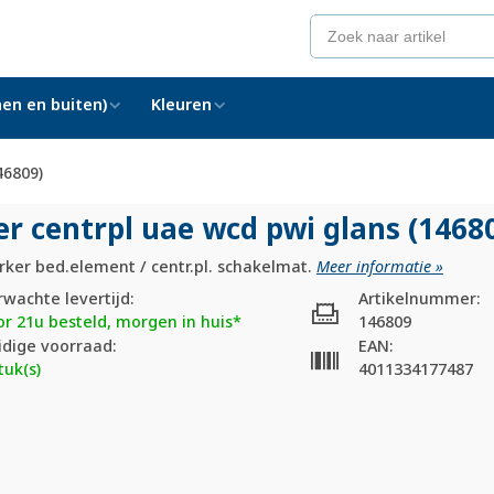
en en buiten)
Kleuren
46809)
er centrpl uae wcd pwi glans (1468
rker bed.element / centr.pl. schakelmat.
Meer informatie »
rwachte levertijd:
Artikelnummer:
or 21u besteld, morgen in huis*
146809
idige voorraad:
EAN:
tuk(s)
4011334177487