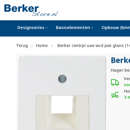
Designseries
Basiselementen
Opbouw (binn
Terug
Home
Berker centrpl uae wcd pwi glans (1
|
Berk
Hager be
Ve
vo
Hu
3 s