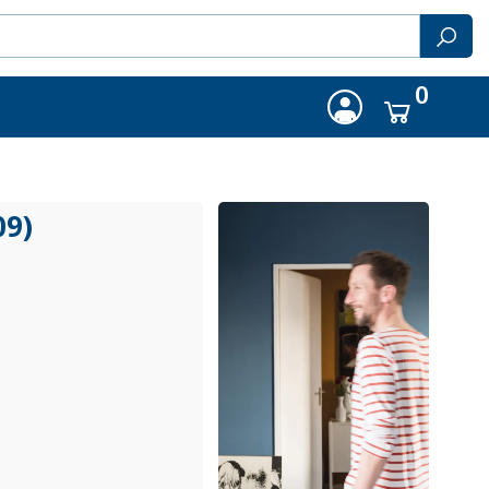
0
09)