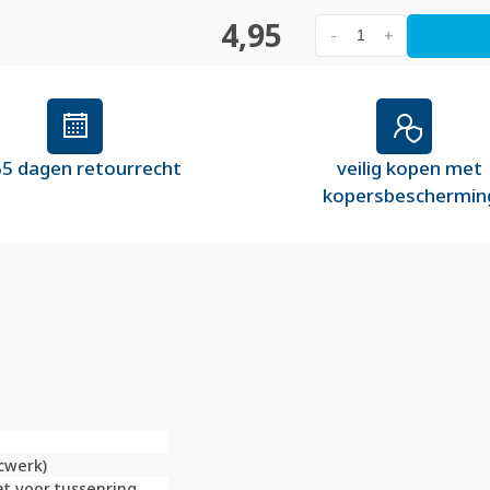
4,95
-
+
5 dagen retourrecht
veilig kopen met
kopersbeschermin
cwerk)
at voor tussenring