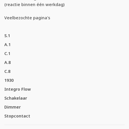
(reactie binnen één werkdag)
Veelbezochte pagina's
S.1
A.1
C.1
A.8
C.8
1930
Integro Flow
Schakelaar
Dimmer
Stopcontact