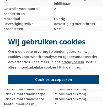
inklikbaar
Geschikt voor aantal
2
connectoren
Materiaal
Overig
Bevestigingswijze
Bevestiging met schroef
Kroonsteen
Nee
RAL-nummer
7021
(vergelijkbaar)
Wij gebruiken cookies
Met stofbescherming
Nee
Met opdruk
Nee
Om u de beste ervaring te bieden gebruiken wij
Slagvastheid
IK05
cookies voor websiteanalyse en (gepersonaliseerde)
Incl. connectoren
Nee
advertenties. Lees meer in ons
privacybeleid
. Wilt u
Draagring
Ja
alleen noodzakelijke cookies? Klik dan
hier
.
Transparant
Nee
Uitvoering oppervlakte
Mat
Geschikt voor
IP20
Cookies accepteren
beschermingsgraad (IP)
Schakelmateriaalbreedte
71 Millimeter (mm)
Schakelmateriaalhoogte
71 Millimeter (mm)
Schakelmateriaaldiepte
30 Millimeter (mm)
Aantal modules (bij
2