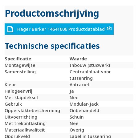
Productomschrijving
Hager Berker 14641606 Productdatablad
Technische specificaties
Specificatie
Waarde
Montagewijze
Inbouw (stucwerk)
Samenstelling
Centraalplaat voor
tussenring
Kleur
Antraciet
Halogeenvrij
Ja
Met klapdeksel
Nee
Gebruik
Modular-Jack
Oppervlaktebescherming
Onbehandeld
Uitvoerrichting
Schuin
Met trekontlasting
Nee
Materiaalkwaliteit
Overig
Opdrukveld
Label in tussenring