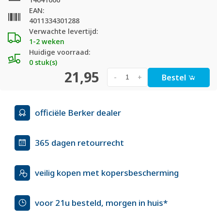
EAN:
4011334301288
Verwachte levertijd:
1-2 weken
Huidige voorraad:
0 stuk(s)
21,95
Bestel
-
+
officiële Berker dealer
365 dagen retourrecht
veilig kopen met kopersbescherming
voor 21u besteld, morgen in huis*