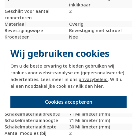
inklikbaar
Geschikt voor aantal
2
connectoren
Materiaal
Overig
Bevestigingswijze
Bevestiging met schroef
Kroonsteen
Nee
RAL-nummer
1013
(vergelijkbaar)
Wij gebruiken cookies
Met stofbescherming
Nee
Met opdruk
Nee
Om u de beste ervaring te bieden gebruiken wij
Slagvastheid
IK05
cookies voor websiteanalyse en (gepersonaliseerde)
Incl. connectoren
Nee
advertenties. Lees meer in ons
privacybeleid
. Wilt u
Draagring
Ja
alleen noodzakelijke cookies? Klik dan
hier
.
Transparant
Nee
Uitvoering oppervlakte
Glanzend
Geschikt voor
IP20
Cookies accepteren
beschermingsgraad (IP)
Schakelmateriaalbreedte
71 Millimeter (mm)
Schakelmateriaalhoogte
71 Millimeter (mm)
Schakelmateriaaldiepte
30 Millimeter (mm)
Aantal modules (bij
2