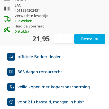
EAN:
4011334202431
Verwachte levertijd:
1-2 weken
Huidige voorraad:
0 stuk(s)
21,95
Bestel
-
+
officiële Berker dealer
365 dagen retourrecht
veilig kopen met kopersbescherming
voor 21u besteld, morgen in huis*