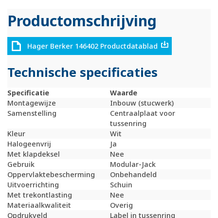
Productomschrijving
Hager Berker 146402 Productdatablad
Technische specificaties
Specificatie
Waarde
Montagewijze
Inbouw (stucwerk)
Samenstelling
Centraalplaat voor
tussenring
Kleur
Wit
Halogeenvrij
Ja
Met klapdeksel
Nee
Gebruik
Modular-Jack
Oppervlaktebescherming
Onbehandeld
Uitvoerrichting
Schuin
Met trekontlasting
Nee
Materiaalkwaliteit
Overig
Opdrukveld
Label in tussenring