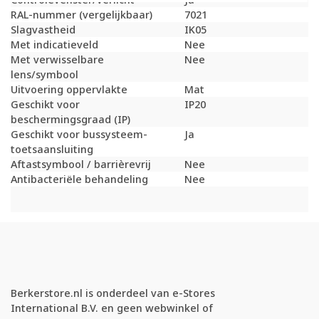
RAL-nummer (vergelijkbaar)
7021
Slagvastheid
IK05
Met indicatieveld
Nee
Met verwisselbare
Nee
lens/symbool
Uitvoering oppervlakte
Mat
Geschikt voor
IP20
beschermingsgraad (IP)
Geschikt voor bussysteem-
Ja
toetsaansluiting
Aftastsymbool / barrièrevrij
Nee
Antibacteriële behandeling
Nee
Berkerstore.nl is onderdeel van e-Stores
International B.V. en geen webwinkel of