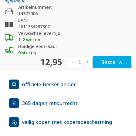
informatie »
Artikelnummer:
14377006
EAN:
4011334297307
Verwachte levertijd:
1-2 weken
Huidige voorraad:
0 stuk(s)
12,95
Bestel
-
+
officiële Berker dealer
365 dagen retourrecht
veilig kopen met kopersbescherming