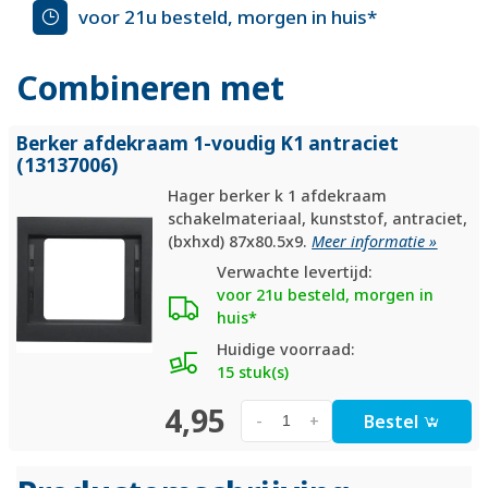
voor 21u besteld, morgen in huis*
Combineren met
Berker afdekraam 1-voudig K1 antraciet
(13137006)
Hager berker k 1 afdekraam
schakelmateriaal, kunststof, antraciet,
(bxhxd) 87x80.5x9.
Meer informatie »
Verwachte levertijd:
voor 21u besteld, morgen in
huis*
Huidige voorraad:
15 stuk(s)
4,95
Bestel
-
+