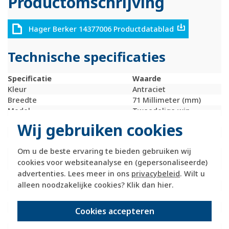
Productomschrijving
Hager Berker 14377006 Productdatablad
Technische specificaties
Specificatie
Waarde
Kleur
Antraciet
Breedte
71 Millimeter (mm)
Model
Tweedelige wip
Halogeenvrij
Ja
Wij gebruiken cookies
Hoogte
55 Millimeter (mm)
Diepte
25 Millimeter (mm)
Om u de beste ervaring te bieden gebruiken wij
Gebruik
Schakelaar /
cookies voor websiteanalyse en (gepersonaliseerde)
drukker
advertenties. Lees meer in ons
privacybeleid
. Wilt u
Oppervlaktebescherming
Onbehandeld
alleen noodzakelijke cookies? Klik dan
hier
.
Materiaalkwaliteit
Thermoplast
Materiaal
Kunststof
Bevestigingswijze
Klembevestiging
Cookies accepteren
Opdruk/indicatie
Geen
Controlevenster/verlicht
Ja