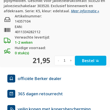
pijlsymbolen. Geschikt voor jaloeziedrukcontact 503520 en
jaloezieschakelaar 303520. Exclusief binnenwerk en
afdekraam. Serie: K5, kleur: edelstaal.
Meer informatie »
Artikelnummer:
14357104
EAN:
4011334282112
Verwachte levertijd:
1-2 weken
Huidige voorraad:
0 stuk(s)
21,95
Bestel
-
+
officiële Berker dealer
365 dagen retourrecht
veilig kopen met kopersbescherming