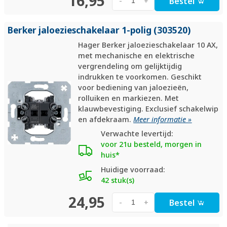
16,95
Bestel
-
+
Berker jaloezieschakelaar 1-polig (303520)
Hager Berker jaloezieschakelaar 10 AX,
met mechanische en elektrische
vergrendeling om gelijktijdig
indrukken te voorkomen. Geschikt
voor bediening van jaloezieën,
rolluiken en markiezen. Met
klauwbevestiging. Exclusief schakelwip
en afdekraam.
Meer informatie »
Verwachte levertijd:
voor 21u besteld, morgen in
huis*
Huidige voorraad:
42 stuk(s)
24,95
Bestel
-
+