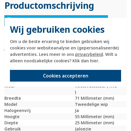
Productomschrijving
Hager Berker 14357104 Productdatablad
Wij gebruiken cookies
Hager Berker tweevoudige schakelwip (knop) voorzien van
Om u de beste ervaring te bieden gebruiken wij
pijlsymbolen. Geschikt voor jaloeziedrukcontact 503520 en
cookies voor websiteanalyse en (gepersonaliseerde)
jaloezieschakelaar 303520. Exclusief binnenwerk en
afdekraam. Serie: K5, kleur: edelstaal.
advertenties. Lees meer in ons
privacybeleid
. Wilt u
alleen noodzakelijke cookies? Klik dan
hier
.
Technische specificaties
Cookies accepteren
Specificatie
Waarde
Kleur
Roestvaststaal ( RVS
)
Breedte
71 Millimeter (mm)
Model
Tweedelige wip
Halogeenvrij
Ja
Hoogte
55 Millimeter (mm)
Diepte
25 Millimeter (mm)
Gebruik
Jaloezie