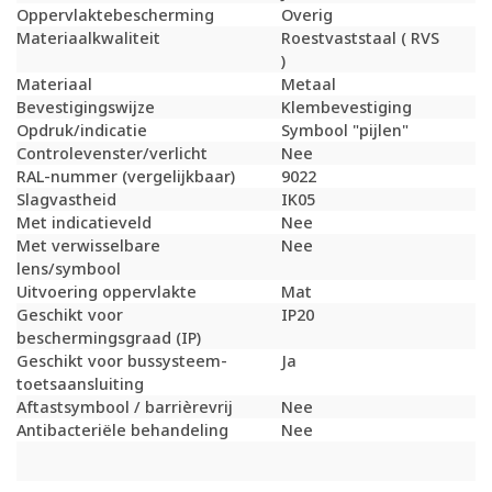
Oppervlaktebescherming
Overig
Materiaalkwaliteit
Roestvaststaal ( RVS
)
Materiaal
Metaal
Bevestigingswijze
Klembevestiging
Opdruk/indicatie
Symbool "pijlen"
Controlevenster/verlicht
Nee
RAL-nummer (vergelijkbaar)
9022
Slagvastheid
IK05
Met indicatieveld
Nee
Met verwisselbare
Nee
lens/symbool
Uitvoering oppervlakte
Mat
Geschikt voor
IP20
beschermingsgraad (IP)
Geschikt voor bussysteem-
Ja
toetsaansluiting
Aftastsymbool / barrièrevrij
Nee
Antibacteriële behandeling
Nee