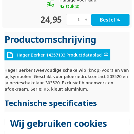
42 stuk(s)
24,95
Bestel
-
+
Productomschrijving
Hager Berker 14357103 Productdatablad
Hager Berker tweevoudige schakelwip (knop) voorzien van
pijlsymbolen. Geschikt voor jaloeziedrukcontact 503520 en
jaloezieschakelaar 303520. Exclusief binnenwerk en
afdekraam. Serie: K5, kleur: aluminium.
Technische specificaties
Specificatie
Waarde
Wij gebruiken cookies
Kleur
Aluminium
Breedte
71 Millimeter (mm)