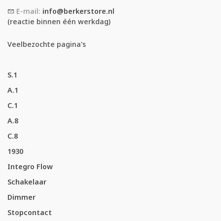
E-mail:
info@berkerstore.nl
(reactie binnen één werkdag)
Veelbezochte pagina's
S.1
A.1
C.1
A.8
C.8
1930
Integro Flow
Schakelaar
Dimmer
Stopcontact