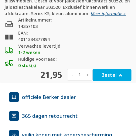
pijlsymbolen. Geschikt voor jaloeziedrukcontact 503520 en
jaloezieschakelaar 303520. Exclusief binnenwerk en
afdekraam. Serie: K5, kleur: aluminium.
Meer informatie »
Artikelnummer:
14357103
EAN:
4011334377894
Verwachte levertijd:
1-2 weken
Huidige voorraad:
0 stuk(s)
21,95
Bestel
-
+
officiële Berker dealer
365 dagen retourrecht
veilig kopen met kopersbescherming