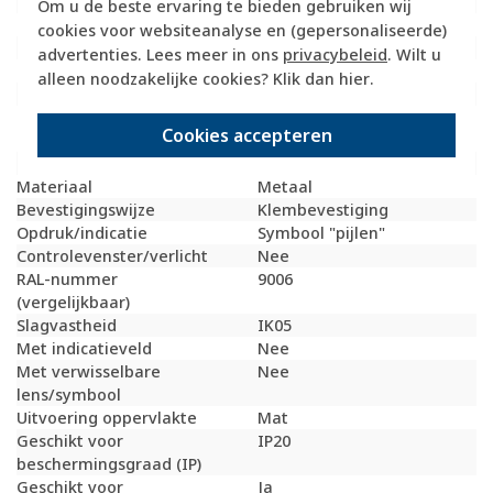
Model
Tweedelige wip
Om u de beste ervaring te bieden gebruiken wij
Halogeenvrij
Ja
cookies voor websiteanalyse en (gepersonaliseerde)
Hoogte
55 Millimeter (mm)
advertenties. Lees meer in ons
privacybeleid
. Wilt u
Diepte
25 Millimeter (mm)
alleen noodzakelijke cookies? Klik dan
hier
.
Gebruik
Jaloezie
Oppervlaktebescherming
Geanodiseerd /
Cookies accepteren
geëloxeerd
Materiaalkwaliteit
Aluminium
Materiaal
Metaal
Bevestigingswijze
Klembevestiging
Opdruk/indicatie
Symbool "pijlen"
Controlevenster/verlicht
Nee
RAL-nummer
9006
(vergelijkbaar)
Slagvastheid
IK05
Met indicatieveld
Nee
Met verwisselbare
Nee
lens/symbool
Uitvoering oppervlakte
Mat
Geschikt voor
IP20
beschermingsgraad (IP)
Geschikt voor
Ja