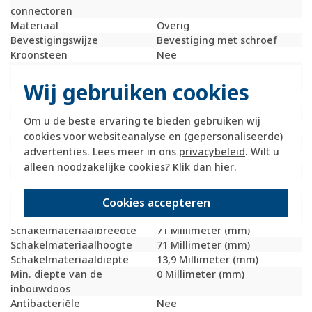
connectoren
Materiaal
Overig
Bevestigingswijze
Bevestiging met schroef
Kroonsteen
Nee
RAL-nummer
1004
(vergelijkbaar)
Wij gebruiken cookies
Met stofbescherming
Nee
Met opdruk
Nee
Om u de beste ervaring te bieden gebruiken wij
Slagvastheid
IK05
cookies voor websiteanalyse en (gepersonaliseerde)
Incl. connectoren
Nee
advertenties. Lees meer in ons
privacybeleid
. Wilt u
Draagring
Ja
alleen noodzakelijke cookies? Klik dan
hier
.
Transparant
Nee
Uitvoering oppervlakte
Glanzend
Geschikt voor
IP20
Cookies accepteren
beschermingsgraad (IP)
Schakelmateriaalbreedte
71 Millimeter (mm)
Schakelmateriaalhoogte
71 Millimeter (mm)
Schakelmateriaaldiepte
13,9 Millimeter (mm)
Min. diepte van de
0 Millimeter (mm)
inbouwdoos
Antibacteriële
Nee