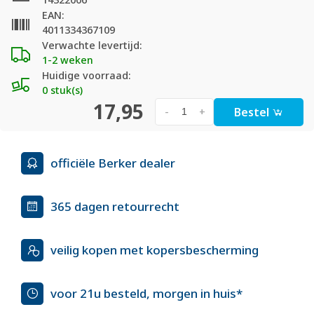
EAN:
4011334367109
Verwachte levertijd:
1-2 weken
Huidige voorraad:
0 stuk(s)
17,95
Bestel
-
+
officiële Berker dealer
365 dagen retourrecht
veilig kopen met kopersbescherming
voor 21u besteld, morgen in huis*