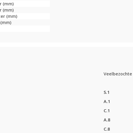
er (mm)
er (mm)
ter (mm)
r (mm)
Veelbezochte 
S.1
A.1
C.1
A.8
C.8