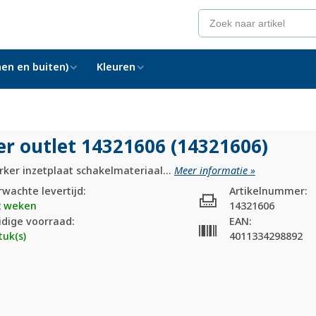
en en buiten)
Kleuren
er outlet 14321606 (14321606)
ker inzetplaat schakelmateriaal...
Meer informatie »
rwachte levertijd:
Artikelnummer:
2 weken
14321606
idige voorraad:
EAN:
tuk(s)
4011334298892