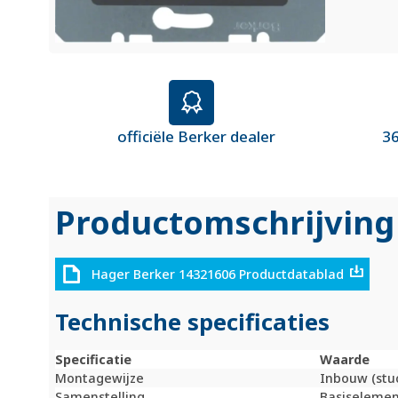
officiële Berker dealer
36
Productomschrijving
Hager Berker 14321606 Productdatablad
Technische specificaties
Specificatie
Waarde
Montagewijze
Inbouw (stu
Samenstelling
Basiselemen