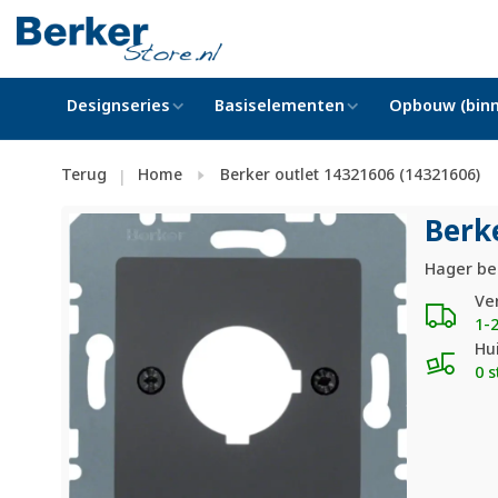
Designseries
Basiselementen
Opbouw (binn
Terug
Home
Berker outlet 14321606 (14321606)
|
Berk
Hager ber
Ve
1-
Hu
0 s