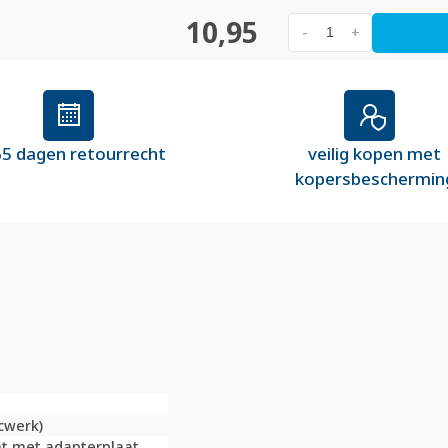
10,95
-
+
5 dagen retourrecht
veilig kopen met
kopersbeschermin
cwerk)
t met adapterplaat