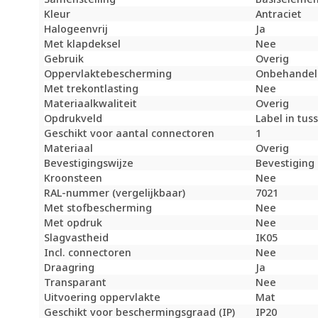
Kleur
Antraciet
Halogeenvrij
Ja
Met klapdeksel
Nee
Gebruik
Overig
Oppervlaktebescherming
Onbehandel
Met trekontlasting
Nee
Materiaalkwaliteit
Overig
Opdrukveld
Label in tus
Geschikt voor aantal connectoren
1
Materiaal
Overig
Bevestigingswijze
Bevestiging
Kroonsteen
Nee
RAL-nummer (vergelijkbaar)
7021
Met stofbescherming
Nee
Met opdruk
Nee
Slagvastheid
IK05
Incl. connectoren
Nee
Draagring
Ja
Transparant
Nee
Uitvoering oppervlakte
Mat
Geschikt voor beschermingsgraad (IP)
IP20