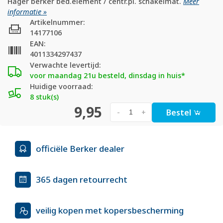
Hager berker bed.element / centr.pl. schakelmat.
Meer
informatie »
Artikelnummer:
14177106
EAN:
4011334297437
Verwachte levertijd:
voor maandag 21u besteld, dinsdag in huis*
Huidige voorraad:
8 stuk(s)
9,95
Bestel
-
+
officiële Berker dealer
365 dagen retourrecht
veilig kopen met kopersbescherming