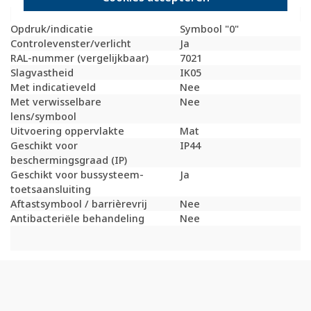
Bevestigingswijze
Klembevestiging
Opdruk/indicatie
Symbool "0"
Controlevenster/verlicht
Ja
RAL-nummer (vergelijkbaar)
7021
Slagvastheid
IK05
Met indicatieveld
Nee
Met verwisselbare
Nee
lens/symbool
Uitvoering oppervlakte
Mat
Geschikt voor
IP44
beschermingsgraad (IP)
Geschikt voor bussysteem-
Ja
toetsaansluiting
Aftastsymbool / barrièrevrij
Nee
Antibacteriële behandeling
Nee