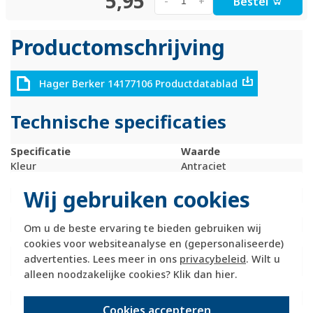
5,95
Bestel
-
+
Productomschrijving
Hager Berker 14177106 Productdatablad
Technische specificaties
Specificatie
Waarde
Kleur
Antraciet
Breedte
71 Millimeter (mm)
Wij gebruiken cookies
Model
Enkele wip
Halogeenvrij
Ja
Hoogte
55 Millimeter (mm)
Om u de beste ervaring te bieden gebruiken wij
Diepte
25 Millimeter (mm)
cookies voor websiteanalyse en (gepersonaliseerde)
Gebruik
Schakelaar /
advertenties. Lees meer in ons
privacybeleid
. Wilt u
drukker
alleen noodzakelijke cookies? Klik dan
hier
.
Oppervlaktebescherming
Onbehandeld
Materiaalkwaliteit
Thermoplast
Cookies accepteren
Materiaal
Kunststof