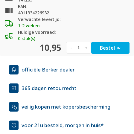
EAN:
4011334226932
Verwachte levertijd:
1-2 weken
Huidige voorraad:
0 stuk(s)
10,95
Bestel
-
+
officiële Berker dealer
365 dagen retourrecht
veilig kopen met kopersbescherming
voor 21u besteld, morgen in huis*