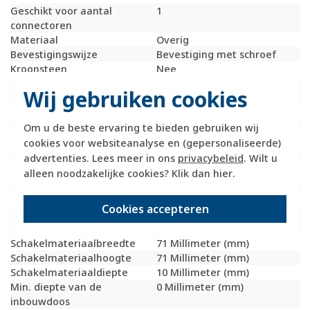
Geschikt voor aantal
1
connectoren
Materiaal
Overig
Bevestigingswijze
Bevestiging met schroef
Kroonsteen
Nee
RAL-nummer
9010
Wij gebruiken cookies
(vergelijkbaar)
Met stofbescherming
Nee
Met opdruk
Nee
Om u de beste ervaring te bieden gebruiken wij
Slagvastheid
IK05
cookies voor websiteanalyse en (gepersonaliseerde)
Incl. connectoren
Nee
advertenties. Lees meer in ons
privacybeleid
. Wilt u
Draagring
Ja
alleen noodzakelijke cookies? Klik dan
hier
.
Transparant
Nee
Uitvoering oppervlakte
Glanzend
Cookies accepteren
Geschikt voor
IP20
beschermingsgraad (IP)
Schakelmateriaalbreedte
71 Millimeter (mm)
Schakelmateriaalhoogte
71 Millimeter (mm)
Schakelmateriaaldiepte
10 Millimeter (mm)
Min. diepte van de
0 Millimeter (mm)
inbouwdoos