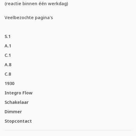
(reactie binnen één werkdag)
Veelbezochte pagina's
S.1
A.1
C.1
A.8
C.8
1930
Integro Flow
Schakelaar
Dimmer
Stopcontact