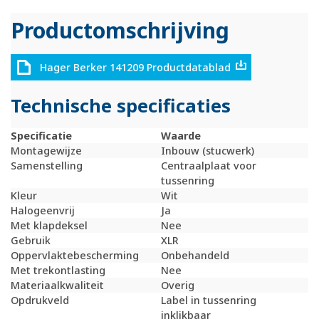
Productomschrijving
Hager Berker 141209 Productdatablad
Technische specificaties
Specificatie
Waarde
Montagewijze
Inbouw (stucwerk)
Samenstelling
Centraalplaat voor
tussenring
Kleur
Wit
Halogeenvrij
Ja
Met klapdeksel
Nee
Gebruik
XLR
Oppervlaktebescherming
Onbehandeld
Met trekontlasting
Nee
Materiaalkwaliteit
Overig
Opdrukveld
Label in tussenring
inklikbaar