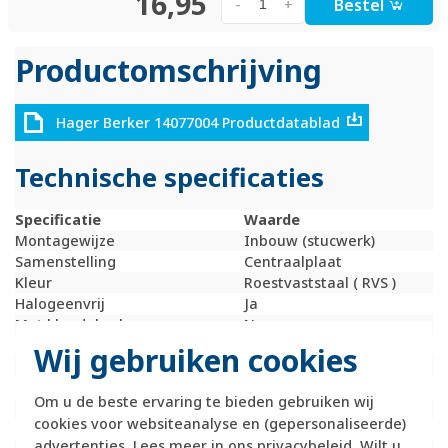
16,95
Bestel
-
+
Productomschrijving
Hager Berker 14077004 Productdatablad
Technische specificaties
Specificatie
Waarde
Montagewijze
Inbouw (stucwerk)
Samenstelling
Centraalplaat
Kleur
Roestvaststaal ( RVS )
Halogeenvrij
Ja
Met klapdeksel
Nee
Gebruik
UAE / IAE
Wij gebruiken cookies
Oppervlaktebescherming
Overig
Uitvoerrichting
Schuin
Om u de beste ervaring te bieden gebruiken wij
Met trekontlasting
Nee
cookies voor websiteanalyse en (gepersonaliseerde)
Materiaalkwaliteit
Roestvaststaal ( RVS )
advertenties. Lees meer in ons
privacybeleid
. Wilt u