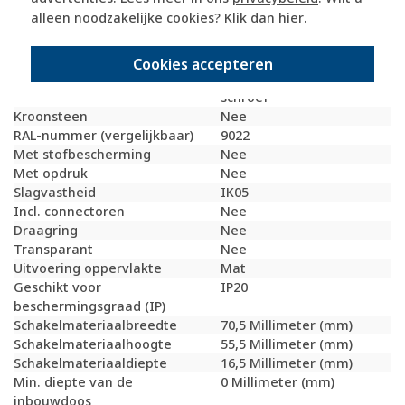
Opdrukveld
Zonder label
alleen noodzakelijke cookies? Klik dan
hier
.
Geschikt voor aantal
1
connectoren
Materiaal
Metaal
Cookies accepteren
Bevestigingswijze
Bevestiging met
schroef
Kroonsteen
Nee
RAL-nummer (vergelijkbaar)
9022
Met stofbescherming
Nee
Met opdruk
Nee
Slagvastheid
IK05
Incl. connectoren
Nee
Draagring
Nee
Transparant
Nee
Uitvoering oppervlakte
Mat
Geschikt voor
IP20
beschermingsgraad (IP)
Schakelmateriaalbreedte
70,5 Millimeter (mm)
Schakelmateriaalhoogte
55,5 Millimeter (mm)
Schakelmateriaaldiepte
16,5 Millimeter (mm)
Min. diepte van de
0 Millimeter (mm)
inbouwdoos