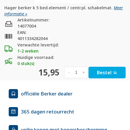
Hager berker k 5 bed.element / centr.pl. schakelmat.
Meer
informatie »
Artikelnummer:
14077004
EAN:
4011334282044
Verwachte levertijd:
1-2 weken
Huidige voorraad:
0 stuk(s)
15,95
Bestel
-
+
officiële Berker dealer
365 dagen retourrecht
veilig kopen met kopersbescherming