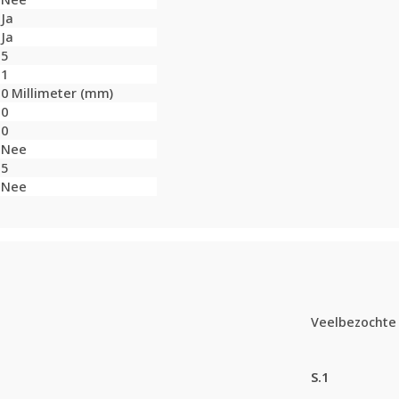
Ja
Ja
5
1
0 Millimeter (mm)
0
0
Nee
5
Nee
Veelbezochte 
S.1