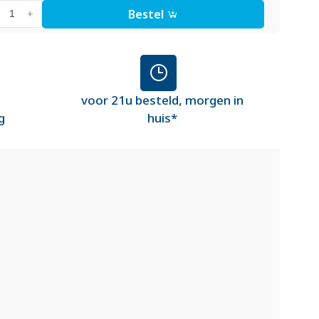
Bestel
+
voor 21u besteld, morgen in
g
huis*