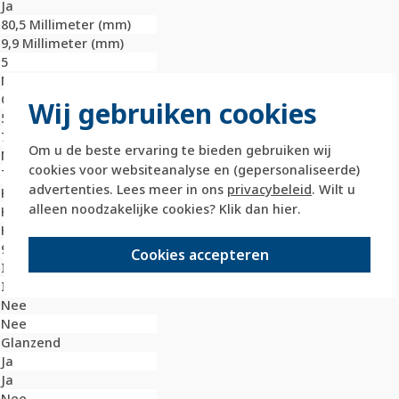
Ja
80,5 Millimeter (mm)
9,9 Millimeter (mm)
5
Nee
Onbehandeld
Wij gebruiken cookies
56,5 Millimeter (mm)
71,5 Millimeter (mm)
Om u de beste ervaring te bieden gebruiken wij
Nee
cookies voor websiteanalyse en (gepersonaliseerde)
Thermoplast
advertenties. Lees meer in ons
privacybeleid
. Wilt u
Kunststof
alleen noodzakelijke cookies? Klik dan
hier
.
Klembevestiging
Horizontaal
9010
Cookies accepteren
IK05
IP20
Nee
Nee
Glanzend
Ja
Ja
Nee