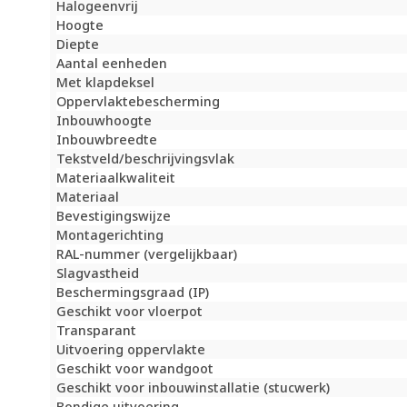
Halogeenvrij
Hoogte
Diepte
Aantal eenheden
Met klapdeksel
Oppervlaktebescherming
Inbouwhoogte
Inbouwbreedte
Tekstveld/beschrijvingsvlak
Materiaalkwaliteit
Materiaal
Bevestigingswijze
Montagerichting
RAL-nummer (vergelijkbaar)
Slagvastheid
Beschermingsgraad (IP)
Geschikt voor vloerpot
Transparant
Uitvoering oppervlakte
Geschikt voor wandgoot
Geschikt voor inbouwinstallatie (stucwerk)
Bondige uitvoering