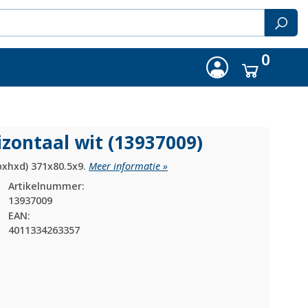
0
zontaal wit (13937009)
bxhxd) 371x80.5x9.
Meer informatie »
Artikelnummer:
13937009
EAN:
4011334263357