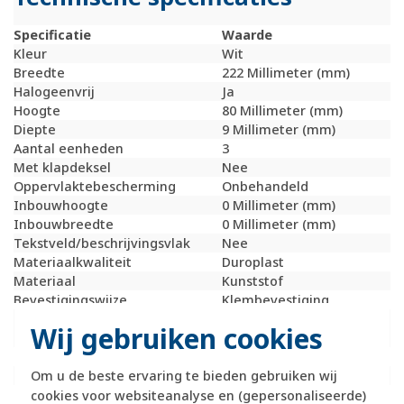
Specificatie
Waarde
Kleur
Wit
Breedte
222 Millimeter (mm)
Halogeenvrij
Ja
Hoogte
80 Millimeter (mm)
Diepte
9 Millimeter (mm)
Aantal eenheden
3
Met klapdeksel
Nee
Oppervlaktebescherming
Onbehandeld
Inbouwhoogte
0 Millimeter (mm)
Inbouwbreedte
0 Millimeter (mm)
Tekstveld/beschrijvingsvlak
Nee
Materiaalkwaliteit
Duroplast
Materiaal
Kunststof
Bevestigingswijze
Klembevestiging
Montagerichting
Horizontaal en
Wij gebruiken cookies
verticaal
RAL-nummer (vergelijkbaar)
9010
Om u de beste ervaring te bieden gebruiken wij
Slagvastheid
IK02
Beschermingsgraad (IP)
IP20
cookies voor websiteanalyse en (gepersonaliseerde)