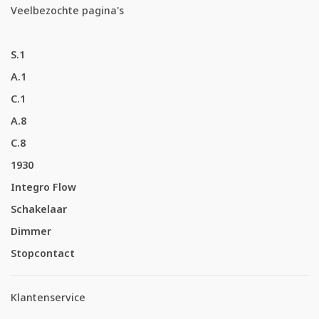
Veelbezochte pagina's
S.1
A.1
C.1
A.8
C.8
1930
Integro Flow
Schakelaar
Dimmer
Stopcontact
Klantenservice