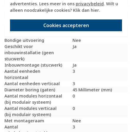
Geschikt voor vloerpot
Nee
advertenties. Lees meer in ons
privacybeleid
. Wilt u
Transparant
Nee
alleen noodzakelijke cookies? Klik dan
hier
.
Uitvoering oppervlakte
Glanzend
Geschikt voor wandgoot
Ja
Cookies accepteren
Geschikt voor
Ja
inbouwinstallatie (stucwerk)
Bondige uitvoering
Nee
Geschikt voor
Ja
inbouwinstallatie (geen
stucwerk)
Inbouwmontage (stucwerk)
Ja
Aantal eenheden
3
horizontaal
Aantal eenheden verticaal
3
Diameter boring (gaten)
45 Millimeter (mm)
Aantal modules horizontaal
0
(bij modulair systeem)
Aantal modules verticaal
0
(bij modulair systeem)
Met montageraam
Nee
Aantal
3