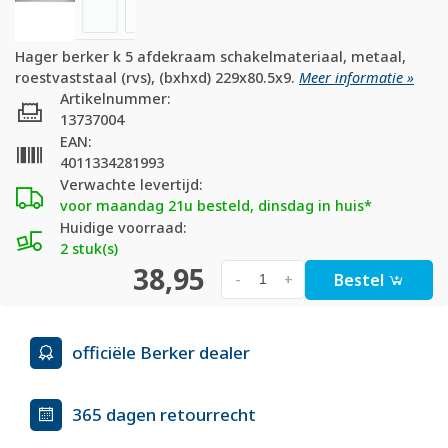
Hager berker k 5 afdekraam schakelmateriaal, metaal,
roestvaststaal (rvs), (bxhxd) 229x80.5x9.
Meer informatie »
Artikelnummer:
13737004
EAN:
4011334281993
Verwachte levertijd:
voor maandag 21u besteld, dinsdag in huis*
Huidige voorraad:
2 stuk(s)
38,95
Bestel
-
+
officiële Berker dealer
365 dagen retourrecht