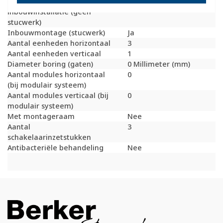
Geschikt voor
Ja
inbouwinstallatie (geen
stucwerk)
Inbouwmontage (stucwerk)
Ja
Aantal eenheden horizontaal
3
Aantal eenheden verticaal
1
Diameter boring (gaten)
0 Millimeter (mm)
Aantal modules horizontaal
0
(bij modulair systeem)
Aantal modules verticaal (bij
0
modulair systeem)
Met montageraam
Nee
Aantal
3
schakelaarinzetstukken
Antibacteriële behandeling
Nee