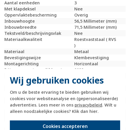
Aantal eenheden
3
Met klapdeksel
Nee
Oppervlaktebescherming
Overig
Inbouwhoogte
56,5 Millimeter (mm)
Inbouwbreedte
71,5 Millimeter (mm)
Tekstveld/beschrijvingsvlak
Nee
Materiaalkwaliteit
Roestvaststaal ( RVS
)
Materiaal
Metaal
Bevestigingswijze
Klembevestiging
Montagerichting
Horizontaal
RAL-nummer (vergelijkbaar)
9022
Slagvastheid
IK05
Wij gebruiken cookies
Beschermingsgraad (IP)
IP20
Geschikt voor vloerpot
Nee
Om u de beste ervaring te bieden gebruiken wij
Transparant
Nee
cookies voor websiteanalyse en (gepersonaliseerde)
Uitvoering oppervlakte
Mat
advertenties. Lees meer in ons
privacybeleid
. Wilt u
Geschikt voor wandgoot
Ja
alleen noodzakelijke cookies? Klik dan
hier
.
Geschikt voor
Ja
inbouwinstallatie (stucwerk)
Bondige uitvoering
Nee
Cookies accepteren