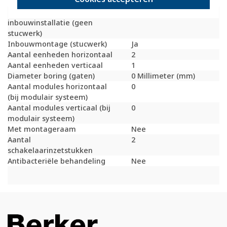
Bondige uitvoering
Nee
Geschikt voor
Ja
inbouwinstallatie (geen
stucwerk)
Inbouwmontage (stucwerk)
Ja
Aantal eenheden horizontaal
2
Aantal eenheden verticaal
1
Diameter boring (gaten)
0 Millimeter (mm)
Aantal modules horizontaal
0
(bij modulair systeem)
Aantal modules verticaal (bij
0
modulair systeem)
Met montageraam
Nee
Aantal
2
schakelaarinzetstukken
Antibacteriële behandeling
Nee