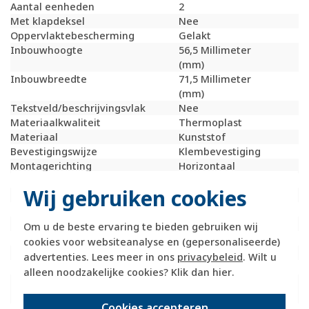
Aantal eenheden
2
Met klapdeksel
Nee
Oppervlaktebescherming
Gelakt
Inbouwhoogte
56,5 Millimeter
(mm)
Inbouwbreedte
71,5 Millimeter
(mm)
Tekstveld/beschrijvingsvlak
Nee
Materiaalkwaliteit
Thermoplast
Materiaal
Kunststof
Bevestigingswijze
Klembevestiging
Montagerichting
Horizontaal
RAL-nummer (vergelijkbaar)
7021
Wij gebruiken cookies
Slagvastheid
IK05
Beschermingsgraad (IP)
IP20
Geschikt voor vloerpot
Nee
Om u de beste ervaring te bieden gebruiken wij
Transparant
Nee
cookies voor websiteanalyse en (gepersonaliseerde)
Uitvoering oppervlakte
Mat
advertenties. Lees meer in ons
privacybeleid
. Wilt u
Geschikt voor wandgoot
Ja
alleen noodzakelijke cookies? Klik dan
hier
.
Geschikt voor
Ja
inbouwinstallatie (stucwerk)
Cookies accepteren