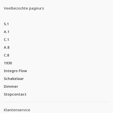
Veelbezochte pagina's
S.1
A.1
C.1
A.8
C.8
1930
Integro Flow
Schakelaar
Dimmer
Stopcontact
Klantenservice