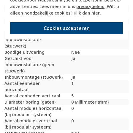
Beschermingsgraad (IP)
IP20
advertenties. Lees meer in ons
privacybeleid
. Wilt u
Geschikt voor vloerpot
Nee
alleen noodzakelijke cookies? Klik dan
hier
.
Transparant
Nee
Uitvoering oppervlakte
Mat
Geschikt voor wandgoot
Ja
Cookies accepteren
Geschikt voor
Ja
inbouwinstallatie
(stucwerk)
Bondige uitvoering
Nee
Geschikt voor
Ja
inbouwinstallatie (geen
stucwerk)
Inbouwmontage (stucwerk)
Ja
Aantal eenheden
1
horizontaal
Aantal eenheden verticaal
5
Diameter boring (gaten)
0 Millimeter (mm)
Aantal modules horizontaal
0
(bij modulair systeem)
Aantal modules verticaal
0
(bij modulair systeem)