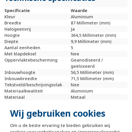
Specificatie
Waarde
Kleur
Aluminium
Breedte
87 Millimeter (mm)
Halogeenvrij
Ja
Hoogte
364,5 Millimeter (mm)
Diepte
9,9 Millimeter (mm)
Aantal eenheden
5
Met klapdeksel
Nee
Oppervlaktebescherming
Geanodiseerd /
geëloxeerd
Inbouwhoogte
56,5 Millimeter (mm)
Inbouwbreedte
71,5 Millimeter (mm)
Tekstveld/beschrijvingsvlak
Nee
Materiaalkwaliteit
Aluminium
Materiaal
Metaal
Bevestigingswijze
Klembevestiging
Montagerichting
Verticaal
Wij gebruiken cookies
RAL-nummer
9006
(vergelijkbaar)
Om u de beste ervaring te bieden gebruiken wij
Slagvastheid
IK05
cookies voor websiteanalyse en (gepersonaliseerde)