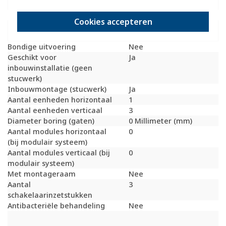
Uitvoering oppervlakte
Glanzend
Geschikt voor wandgoot
Ja
Cookies accepteren
Geschikt voor
Ja
inbouwinstallatie (stucwerk)
Bondige uitvoering
Nee
Geschikt voor
Ja
inbouwinstallatie (geen
stucwerk)
Inbouwmontage (stucwerk)
Ja
Aantal eenheden horizontaal
1
Aantal eenheden verticaal
3
Diameter boring (gaten)
0 Millimeter (mm)
Aantal modules horizontaal
0
(bij modulair systeem)
Aantal modules verticaal (bij
0
modulair systeem)
Met montageraam
Nee
Aantal
3
schakelaarinzetstukken
Antibacteriële behandeling
Nee