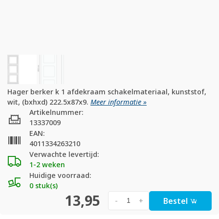
Hager berker k 1 afdekraam schakelmateriaal, kunststof,
wit, (bxhxd) 222.5x87x9.
Meer informatie »
Artikelnummer:
13337009
EAN:
4011334263210
Verwachte levertijd:
1-2 weken
Huidige voorraad:
0 stuk(s)
13,95
Bestel
-
+