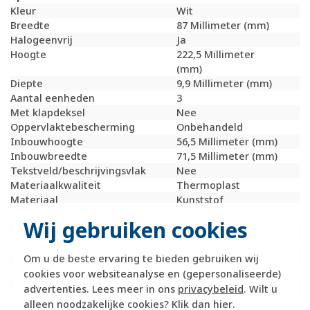
Kleur
Wit
Breedte
87 Millimeter (mm)
Halogeenvrij
Ja
Hoogte
222,5 Millimeter
(mm)
Diepte
9,9 Millimeter (mm)
Aantal eenheden
3
Met klapdeksel
Nee
Oppervlaktebescherming
Onbehandeld
Inbouwhoogte
56,5 Millimeter (mm)
Inbouwbreedte
71,5 Millimeter (mm)
Tekstveld/beschrijvingsvlak
Nee
Materiaalkwaliteit
Thermoplast
Materiaal
Kunststof
Bevestigingswijze
Klembevestiging
Wij gebruiken cookies
Montagerichting
Verticaal
RAL-nummer (vergelijkbaar)
9010
Slagvastheid
IK05
Om u de beste ervaring te bieden gebruiken wij
Beschermingsgraad (IP)
IP20
cookies voor websiteanalyse en (gepersonaliseerde)
Geschikt voor vloerpot
Nee
advertenties. Lees meer in ons
privacybeleid
. Wilt u
Transparant
Nee
alleen noodzakelijke cookies? Klik dan
hier
.