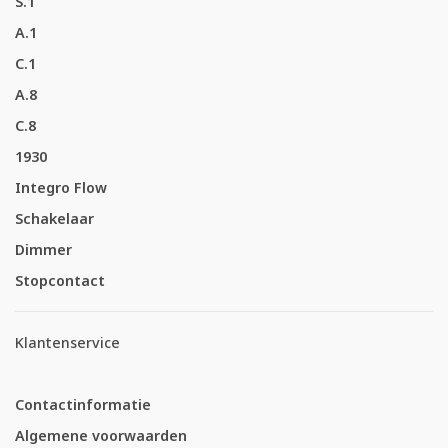
S.1
A.1
C.1
A.8
C.8
1930
Integro Flow
Schakelaar
Dimmer
Stopcontact
Klantenservice
Contactinformatie
Algemene voorwaarden