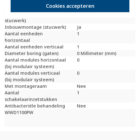
Bondige uitvoering
Nee
Cookies accepteren
Geschikt voor
Ja
inbouwinstallatie (geen
stucwerk)
Inbouwmontage (stucwerk)
Ja
Aantal eenheden
1
horizontaal
Aantal eenheden verticaal
1
Diameter boring (gaten)
0 Millimeter (mm)
Aantal modules horizontaal
0
(bij modulair systeem)
Aantal modules verticaal
0
(bij modulair systeem)
Met montageraam
Nee
Aantal
1
schakelaarinzetstukken
Antibacteriële behandeling
Nee
WWD1100PW