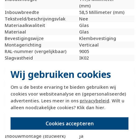
(mm)
Inbouwbreedte
58,5 Millimeter (mm)
Tekstveld/beschrijvingsvlak
Nee
Materiaalkwaliteit
Glas
Materiaal
Glas
Bevestigingswijze
Klembevestiging
Montagerichting
Verticaal
RAL-nummer (vergelijkbaar)
9005
Slagvastheid
IK02
Beschermingsgraad (IP)
IP20
Wij gebruiken cookies
Geschikt voor vloerpot
Nee
Transparant
Nee
Uitvoering oppervlakte
Glanzend
Om u de beste ervaring te bieden gebruiken wij
Geschikt voor wandgoot
Ja
cookies voor websiteanalyse en (gepersonaliseerde)
Geschikt voor
Ja
advertenties. Lees meer in ons
privacybeleid
. Wilt u
inbouwinstallatie (stucwerk)
alleen noodzakelijke cookies? Klik dan
hier
.
Bondige uitvoering
Nee
Geschikt voor
Ja
Cookies accepteren
inbouwinstallatie (geen
stucwerk)
Inbouwmontage (stucwerk)
Ja