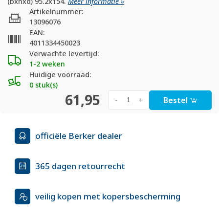
(bxhxd) 95.2x154.
Meer informatie »
Artikelnummer:
13096076
EAN:
4011334450023
Verwachte levertijd:
1-2 weken
Huidige voorraad:
0 stuk(s)
61,95
Bestel
-
+
officiële Berker dealer
365 dagen retourrecht
veilig kopen met kopersbescherming