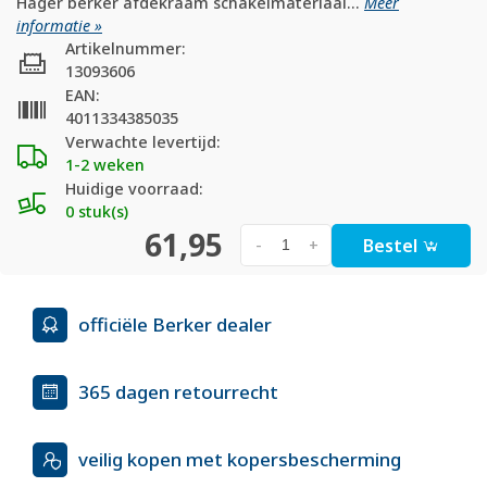
Hager berker afdekraam schakelmateriaal...
Meer
informatie »
Artikelnummer:
13093606
EAN:
4011334385035
Verwachte levertijd:
1-2 weken
Huidige voorraad:
0 stuk(s)
61,95
Bestel
-
+
officiële Berker dealer
365 dagen retourrecht
veilig kopen met kopersbescherming