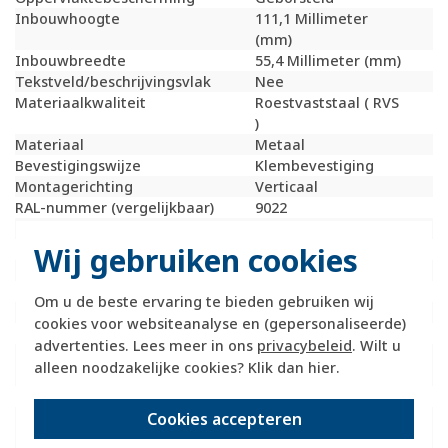
Inbouwhoogte
111,1 Millimeter
(mm)
Inbouwbreedte
55,4 Millimeter (mm)
Tekstveld/beschrijvingsvlak
Nee
Materiaalkwaliteit
Roestvaststaal ( RVS
)
Materiaal
Metaal
Bevestigingswijze
Klembevestiging
Montagerichting
Verticaal
RAL-nummer (vergelijkbaar)
9022
Slagvastheid
IK07
Wij gebruiken cookies
Beschermingsgraad (IP)
IP20
Geschikt voor vloerpot
Nee
Transparant
Nee
Om u de beste ervaring te bieden gebruiken wij
Uitvoering oppervlakte
Mat
cookies voor websiteanalyse en (gepersonaliseerde)
Geschikt voor wandgoot
Ja
advertenties. Lees meer in ons
privacybeleid
. Wilt u
Geschikt voor
Ja
alleen noodzakelijke cookies? Klik dan
hier
.
inbouwinstallatie (stucwerk)
Bondige uitvoering
Nee
Cookies accepteren
Geschikt voor
Ja
inbouwinstallatie (geen