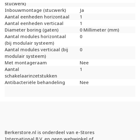
stucwerk)
Inbouwmontage (stucwerk)
Ja
Aantal eenheden horizontaal
1
Aantal eenheden verticaal
1
Diameter boring (gaten)
0 Millimeter (mm)
Aantal modules horizontaal
0
(bij modulair systeem)
Aantal modules verticaal (bij
0
modulair systeem)
Met montageraam
Nee
Aantal
1
schakelaarinzetstukken
Antibacteriële behandeling
Nee
Berkerstore.nl is onderdeel van e-Stores
International B.V. en geen webwinkel of