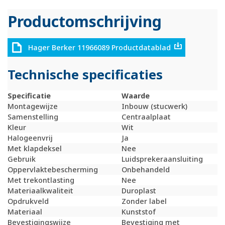
Productomschrijving
Hager Berker 11966089 Productdatablad
Technische specificaties
Specificatie
Waarde
Montagewijze
Inbouw (stucwerk)
Samenstelling
Centraalplaat
Kleur
Wit
Halogeenvrij
Ja
Met klapdeksel
Nee
Gebruik
Luidsprekeraansluiting
Oppervlaktebescherming
Onbehandeld
Met trekontlasting
Nee
Materiaalkwaliteit
Duroplast
Opdrukveld
Zonder label
Materiaal
Kunststof
Bevestigingswijze
Bevestiging met