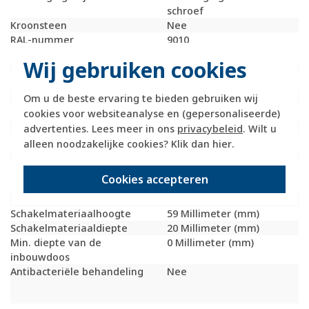
schroef
Kroonsteen
Nee
RAL-nummer
9010
(vergelijkbaar)
Wij gebruiken cookies
Met stofbescherming
Nee
Met opdruk
Nee
Slagvastheid
IK02
Om u de beste ervaring te bieden gebruiken wij
Incl. connectoren
Nee
cookies voor websiteanalyse en (gepersonaliseerde)
Draagring
Nee
advertenties. Lees meer in ons
privacybeleid
. Wilt u
Transparant
Nee
alleen noodzakelijke cookies? Klik dan
hier
.
Uitvoering oppervlakte
Mat
Geschikt voor
IP20
Cookies accepteren
beschermingsgraad (IP)
Schakelmateriaalbreedte
59 Millimeter (mm)
Schakelmateriaalhoogte
59 Millimeter (mm)
Schakelmateriaaldiepte
20 Millimeter (mm)
Min. diepte van de
0 Millimeter (mm)
inbouwdoos
Antibacteriële behandeling
Nee