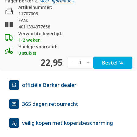
Hager berker k.
Meer informatie »
Artikelnummer:
11707003
EAN:
4011334377658
Verwachte levertijd:
1-2 weken
Huidige voorraad:
0 stuk(s)
22,95
Bestel
-
+
officiële Berker dealer
365 dagen retourrecht
veilig kopen met kopersbescherming