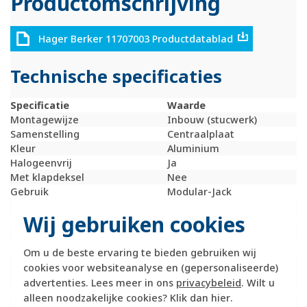
Productomschrijving
Hager Berker 11707003 Productdatablad
Technische specificaties
Specificatie
Waarde
Montagewijze
Inbouw (stucwerk)
Samenstelling
Centraalplaat
Kleur
Aluminium
Halogeenvrij
Ja
Met klapdeksel
Nee
Gebruik
Modular-Jack
Oppervlaktebescherming
Gelakt
Wij gebruiken cookies
Met trekontlasting
Nee
Materiaalkwaliteit
Thermoplast
Opdrukveld
Met label
Om u de beste ervaring te bieden gebruiken wij
Geschikt voor aantal
1
cookies voor websiteanalyse en (gepersonaliseerde)
connectoren
advertenties. Lees meer in ons
privacybeleid
. Wilt u
Materiaal
Kunststof
alleen noodzakelijke cookies? Klik dan
hier
.
Bevestigingswijze
Bevestiging met