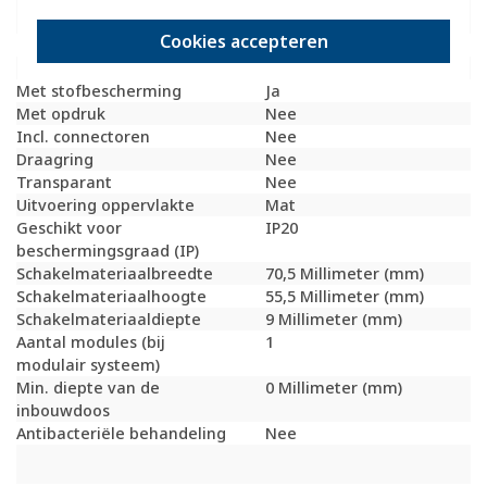
schroef
Cookies accepteren
Kroonsteen
Nee
RAL-nummer (vergelijkbaar)
9006
Met stofbescherming
Ja
Met opdruk
Nee
Incl. connectoren
Nee
Draagring
Nee
Transparant
Nee
Uitvoering oppervlakte
Mat
Geschikt voor
IP20
beschermingsgraad (IP)
Schakelmateriaalbreedte
70,5 Millimeter (mm)
Schakelmateriaalhoogte
55,5 Millimeter (mm)
Schakelmateriaaldiepte
9 Millimeter (mm)
Aantal modules (bij
1
modulair systeem)
Min. diepte van de
0 Millimeter (mm)
inbouwdoos
Antibacteriële behandeling
Nee