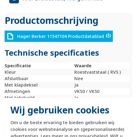
Productomschrijving
Hager Berker 11547104 Productdatablad
Technische specificaties
Specificatie
Waarde
Kleur
Roestvaststaal ( RVS )
Afsluitbaar
Nee
Met klapdeksel
Ja
Afmetingen
VK50 / VK50
Met tekstveld
Ja
RAL-nummer (vergelijkbaar)
9022
Wij gebruiken cookies
Schakelmateriaalbreedte
70,5 Millimeter (mm)
Schakelmateriaalhoogte
55,5 Millimeter (mm)
Om u de beste ervaring te bieden gebruiken wij
Schakelmateriaaldiepte
11 Millimeter (mm)
cookies voor websiteanalyse en (gepersonaliseerde)
advertenties. Lees meer in ons
privacybeleid
. Wilt u