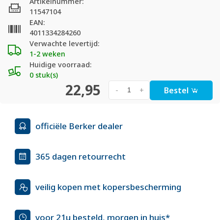
Artikelnummer:
11547104
EAN:
4011334284260
Verwachte levertijd:
1-2 weken
Huidige voorraad:
0 stuk(s)
22,95
Bestel
-
+
officiële Berker dealer
365 dagen retourrecht
veilig kopen met kopersbescherming
voor 21u besteld, morgen in huis*