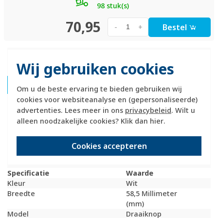
98 stuk(s)
70,95
Bestel
-
+
Productomschrijving
Wij gebruiken cookies
Hager Berker 11376089 Productdatablad
Om u de beste ervaring te bieden gebruiken wij
cookies voor websiteanalyse en (gepersonaliseerde)
Hager Berker centraalplaat met draaiknop. Geschikt voor
advertenties. Lees meer in ons
privacybeleid
. Wilt u
dimmers met een asmaat van 4 mm. Exclusief binnenwerk
alleen noodzakelijke cookies? Klik dan
hier
.
en afdekraam. Serie: Q1/Q3/Q7, kleur: wit mat.
Cookies accepteren
Technische specificaties
Specificatie
Waarde
Kleur
Wit
Breedte
58,5 Millimeter
(mm)
Model
Draaiknop