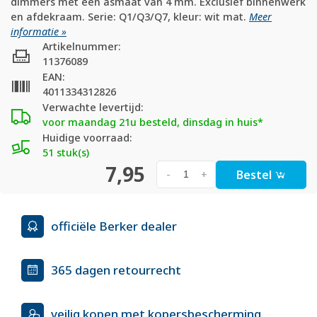
dimmers met een asmaat van 4 mm. Exclusief binnenwerk
en afdekraam. Serie: Q1/Q3/Q7, kleur: wit mat.
Meer
informatie »
Artikelnummer:
11376089
EAN:
4011334312826
Verwachte levertijd:
voor maandag 21u besteld, dinsdag in huis*
Huidige voorraad:
51 stuk(s)
7,95
Bestel
-
+
officiële Berker dealer
365 dagen retourrecht
veilig kopen met kopersbescherming