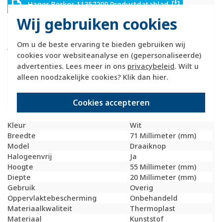
Hager Berker 11357209 Productdatablad
Wij gebruiken cookies
Hager Berker centraalplaat met draaiknop en opdruk
(boogvormige schaalverdeling). Geschikt voor
Om u de beste ervaring te bieden gebruiken wij
toerentalregelaar of potentiometer met een asmaat van
cookies voor websiteanalyse en (gepersonaliseerde)
4 mm. Exclusief binnenwerk en afdekraam. Serie: K1,
advertenties. Lees meer in ons
privacybeleid
. Wilt u
kleur: wit glans.
alleen noodzakelijke cookies? Klik dan
hier
.
Technische specificaties
Cookies accepteren
Specificatie
Waarde
Kleur
Wit
Breedte
71 Millimeter (mm)
Model
Draaiknop
Halogeenvrij
Ja
Hoogte
55 Millimeter (mm)
Diepte
20 Millimeter (mm)
Gebruik
Overig
Oppervlaktebescherming
Onbehandeld
Materiaalkwaliteit
Thermoplast
Materiaal
Kunststof