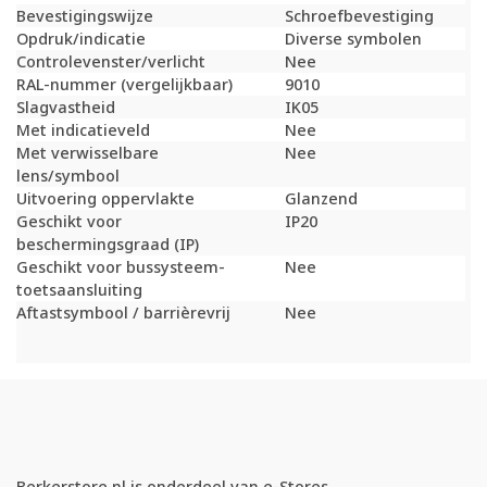
Bevestigingswijze
Schroefbevestiging
Opdruk/indicatie
Diverse symbolen
Controlevenster/verlicht
Nee
RAL-nummer (vergelijkbaar)
9010
Slagvastheid
IK05
Met indicatieveld
Nee
Met verwisselbare
Nee
lens/symbool
Uitvoering oppervlakte
Glanzend
Geschikt voor
IP20
beschermingsgraad (IP)
Geschikt voor bussysteem-
Nee
toetsaansluiting
Aftastsymbool / barrièrevrij
Nee
Berkerstore.nl is onderdeel van e-Stores