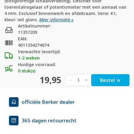
(boogvormige schaalverdeling). Geschikt voor
toerentalregelaar of potentiometer met een asmaat van
4 mm. Exclusief binnenwerk en afdekraam. Serie: K1,
kleur: wit glans.
Meer informatie »
Artikelnummer:
11357209
EAN:
4011334274674
Verwachte levertijd:
1-2 weken
Huidige voorraad:
0 stuk(s)
19,95
Bestel
-
+
officiële Berker dealer
365 dagen retourrecht