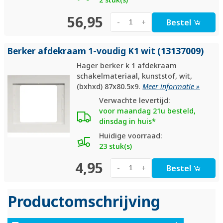
56,95
Bestel
-
+
Berker afdekraam 1-voudig K1 wit (13137009)
Hager berker k 1 afdekraam
schakelmateriaal, kunststof, wit,
(bxhxd) 87x80.5x9.
Meer informatie »
Verwachte levertijd:
voor maandag 21u besteld,
dinsdag in huis*
Huidige voorraad:
23 stuk(s)
4,95
Bestel
-
+
Productomschrijving