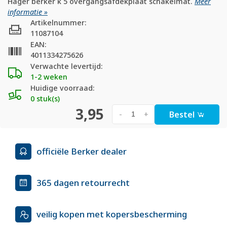
Hager berker k 5 overgangsafdekplaat schakelmat.
Meer
informatie »
Artikelnummer:
11087104
EAN:
4011334275626
Verwachte levertijd:
1-2 weken
Huidige voorraad:
0 stuk(s)
3,95
Bestel
-
+
officiële Berker dealer
365 dagen retourrecht
veilig kopen met kopersbescherming