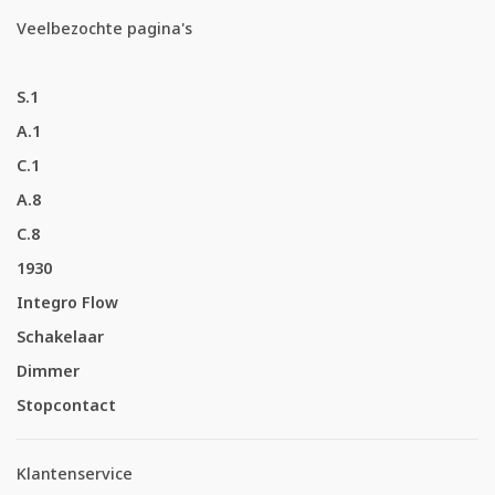
Veelbezochte pagina's
S.1
A.1
C.1
A.8
C.8
1930
Integro Flow
Schakelaar
Dimmer
Stopcontact
Klantenservice