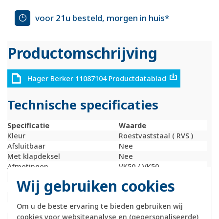
voor 21u besteld, morgen in huis*
Productomschrijving
Hager Berker 11087104 Productdatablad
Technische specificaties
Specificatie
Waarde
Kleur
Roestvaststaal ( RVS )
Afsluitbaar
Nee
Met klapdeksel
Nee
Afmetingen
VK50 / VK50
Met tekstveld
Nee
Wij gebruiken cookies
RAL-nummer (vergelijkbaar)
9022
Schakelmateriaalbreedte
70,5 Millimeter (mm)
Om u de beste ervaring te bieden gebruiken wij
Schakelmateriaalhoogte
55,5 Millimeter (mm)
cookies voor websiteanalyse en (gepersonaliseerde)
Schakelmateriaaldiepte
8 Millimeter (mm)