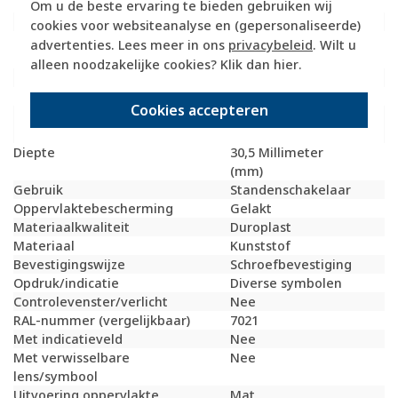
Specificatie
Waarde
Om u de beste ervaring te bieden gebruiken wij
Kleur
Antraciet
cookies voor websiteanalyse en (gepersonaliseerde)
Breedte
58,8 Millimeter
advertenties. Lees meer in ons
privacybeleid
. Wilt u
(mm)
alleen noodzakelijke cookies? Klik dan
hier
.
Model
Draaiknop
Halogeenvrij
Ja
Cookies accepteren
Hoogte
58,8 Millimeter
(mm)
Diepte
30,5 Millimeter
(mm)
Gebruik
Standenschakelaar
Oppervlaktebescherming
Gelakt
Materiaalkwaliteit
Duroplast
Materiaal
Kunststof
Bevestigingswijze
Schroefbevestiging
Opdruk/indicatie
Diverse symbolen
Controlevenster/verlicht
Nee
RAL-nummer (vergelijkbaar)
7021
Met indicatieveld
Nee
Met verwisselbare
Nee
lens/symbool
Uitvoering oppervlakte
Mat