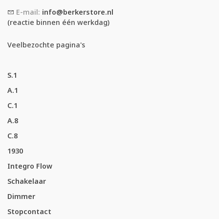
E-mail:
info@berkerstore.nl
(reactie binnen één werkdag)
Veelbezochte pagina's
S.1
A.1
C.1
A.8
C.8
1930
Integro Flow
Schakelaar
Dimmer
Stopcontact