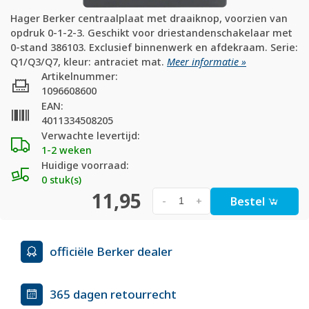
Hager Berker centraalplaat met draaiknop, voorzien van
opdruk 0-1-2-3. Geschikt voor driestandenschakelaar met
0-stand 386103. Exclusief binnenwerk en afdekraam. Serie:
Q1/Q3/Q7, kleur: antraciet mat.
Meer informatie »
Artikelnummer:
1096608600
EAN:
4011334508205
Verwachte levertijd:
1-2 weken
Huidige voorraad:
0 stuk(s)
11,95
Bestel
-
+
officiële Berker dealer
365 dagen retourrecht