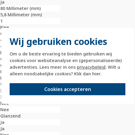
Ja
80 Millimeter (mm)
5,8 Millimeter (mm)
1
Nee
Onbehandeld
Wij gebruiken cookies
45 Millimeter (mm)
45 Millimeter (mm)
Nee
Om u de beste ervaring te bieden gebruiken wij
Glas
cookies voor websiteanalyse en (gepersonaliseerde)
Glas
advertenties. Lees meer in ons
privacybeleid
. Wilt u
Klembevestiging
alleen noodzakelijke cookies? Klik dan
hier
.
Horizontaal en verticaal
9010
Cookies accepteren
IK02
IP20
Nee
Nee
Glanzend
Ja
Ja
Nee