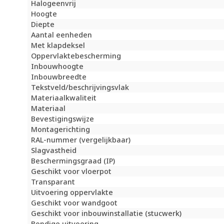
Halogeenvrij
Hoogte
Diepte
Aantal eenheden
Met klapdeksel
Oppervlaktebescherming
Inbouwhoogte
Inbouwbreedte
Tekstveld/beschrijvingsvlak
Materiaalkwaliteit
Materiaal
Bevestigingswijze
Montagerichting
RAL-nummer (vergelijkbaar)
Slagvastheid
Beschermingsgraad (IP)
Geschikt voor vloerpot
Transparant
Uitvoering oppervlakte
Geschikt voor wandgoot
Geschikt voor inbouwinstallatie (stucwerk)
Bondige uitvoering