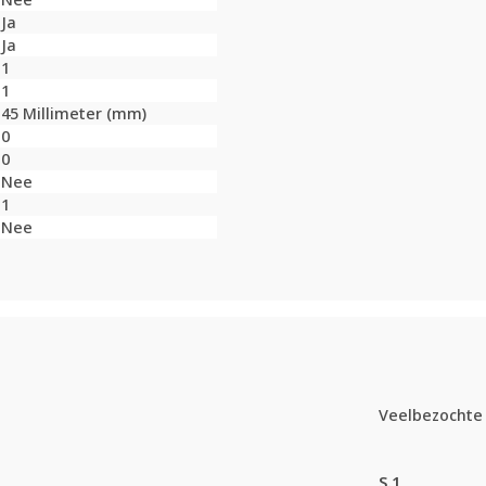
Ja
Ja
1
1
45 Millimeter (mm)
0
0
Nee
1
Nee
Veelbezochte 
S.1