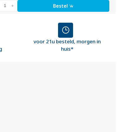
Bestel
+
voor 21u besteld, morgen in
g
huis*