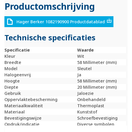
Productomschrijving
Hager Berker 1082190900 Productdatablad
Technische specificaties
Specificatie
Waarde
Kleur
Wit
Breedte
58 Millimeter (mm)
Model
Sleutel
Halogeenvrij
Ja
Hoogte
58 Millimeter (mm)
Diepte
20 Millimeter (mm)
Gebruik
Jaloezie
Oppervlaktebescherming
Onbehandeld
Materiaalkwaliteit
Thermoplast
Materiaal
Kunststof
Bevestigingswijze
Schroefbevestiging
Opdruk/indicatie
Diverse symbolen
Controlevenster/verlicht
Nee