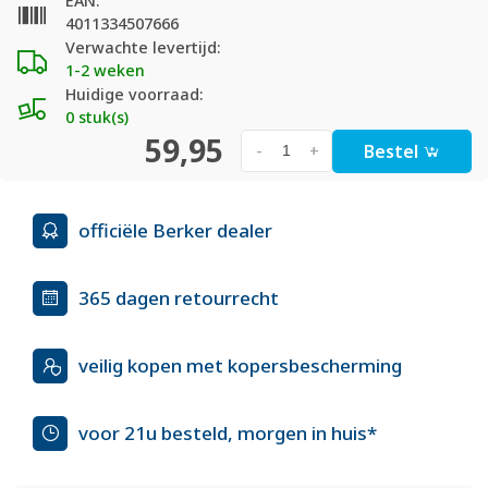
EAN:
4011334507666
Verwachte levertijd:
1-2 weken
Huidige voorraad:
0 stuk(s)
59,95
Bestel
-
+
officiële Berker dealer
365 dagen retourrecht
veilig kopen met kopersbescherming
voor 21u besteld, morgen in huis*