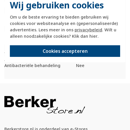
Wij gebruiken cookies
RAL-nummer (vergelijkbaar)
9010
Met indicatieveld
Nee
Met verwisselbare
Nee
Om u de beste ervaring te bieden gebruiken wij
lens/symbool
cookies voor websiteanalyse en (gepersonaliseerde)
Uitvoering oppervlakte
Mat
advertenties. Lees meer in ons
privacybeleid
. Wilt u
Geschikt voor
IP20
alleen noodzakelijke cookies? Klik dan
hier
.
beschermingsgraad (IP)
Geschikt voor bussysteem-
Nee
Cookies accepteren
toetsaansluiting
Aftastsymbool / barrièrevrij
Nee
Antibacteriële behandeling
Nee
Berkerstore.nl is onderdeel van e-Stores