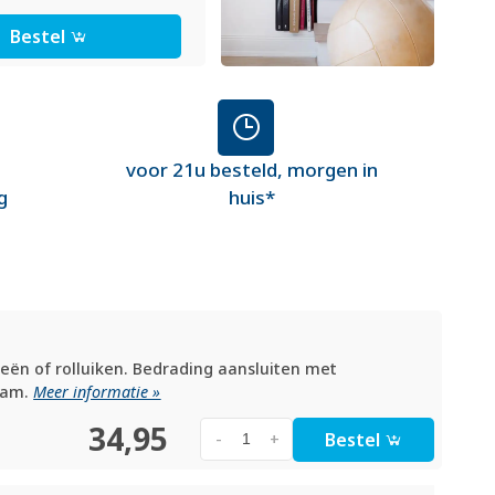
Bestel
voor 21u besteld, morgen in
g
huis*
zieën of rolluiken. Bedrading aansluiten met
aam.
Meer informatie »
34,95
Bestel
-
+