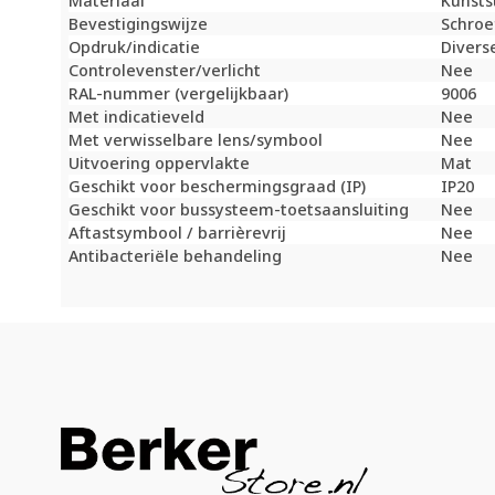
Materiaal
Kunsts
Bevestigingswijze
Schroe
Opdruk/indicatie
Divers
Controlevenster/verlicht
Nee
RAL-nummer (vergelijkbaar)
9006
Met indicatieveld
Nee
Met verwisselbare lens/symbool
Nee
Uitvoering oppervlakte
Mat
Geschikt voor beschermingsgraad (IP)
IP20
Geschikt voor bussysteem-toetsaansluiting
Nee
Aftastsymbool / barrièrevrij
Nee
Antibacteriële behandeling
Nee