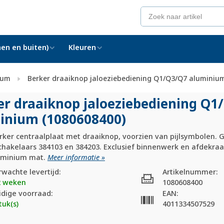
en en buiten)
Kleuren
ium
Berker draaiknop jaloeziebediening Q1/Q3/Q7 aluminiu
er draaiknop jaloeziebediening Q1/
inium (1080608400)
ker centraalplaat met draaiknop, voorzien van pijlsymbolen. G
chakelaars 384103 en 384203. Exclusief binnenwerk en afdekraa
luminium mat.
Meer informatie »
rwachte levertijd:
Artikelnummer:
2 weken
1080608400
idige voorraad:
EAN:
tuk(s)
4011334507529