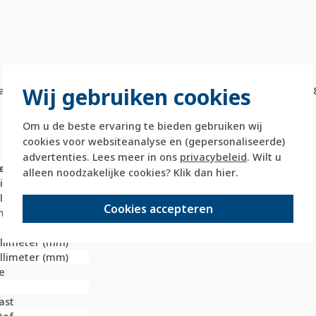
Wij gebruiken cookies
an pijlsymbolen. Geschikt voor jaloezieschakelaars 384103 en 3
Om u de beste ervaring te bieden gebruiken wij
cookies voor websiteanalyse en (gepersonaliseerde)
advertenties. Lees meer in ons
privacybeleid
. Wilt u
e
alleen noodzakelijke cookies? Klik dan
hier
.
nium
illimeter (mm)
Cookies accepteren
nop
illimeter (mm)
illimeter (mm)
ie
ast