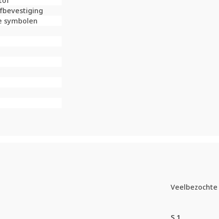
tof
fbevestiging
e symbolen
Veelbezochte 
S.1