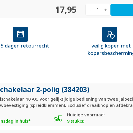
17,95
-
+
5 dagen retourrecht
veilig kopen met
kopersbeschermin
schakelaar 2-polig (384203)
ischakelaar, 10 AX. Voor gelijktijdige bediening van twee jaloe
wbevestiging (spreidklemmen). Exclusief draaiknop en afdekr
Huidige voorraad:
nsdag in huis*
9 stuk(s)