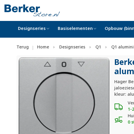
Designseries
Basiselementen
Opbouw (binn
Terug
Home
Designseries
Q1
Q1 alumin
|
Berk
alum
Hager Ber
jaloezies
kleur: a
Ve
1-
Hu
0 s