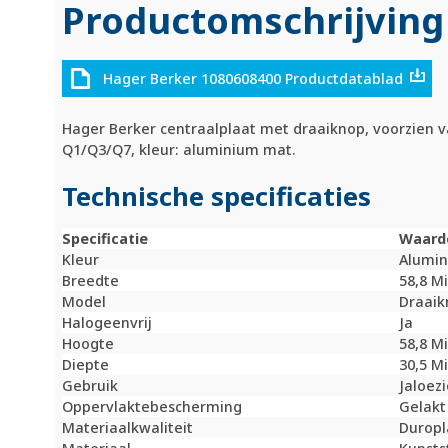
Productomschrijving
Hager Berker 1080608400 Productdatablad
Hager Berker centraalplaat met draaiknop, voorzien v
Q1/Q3/Q7, kleur: aluminium mat.
Technische specificaties
Specificatie
Waard
Kleur
Alumi
Breedte
58,8 M
Model
Draaik
Halogeenvrij
Ja
Hoogte
58,8 M
Diepte
30,5 M
Gebruik
Jaloez
Oppervlaktebescherming
Gelakt
Materiaalkwaliteit
Duropl