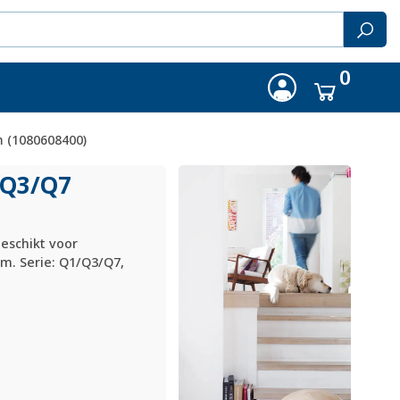
0
m (1080608400)
Q3/
Q7
eschikt voor
m. Serie: Q1/Q3/Q7,