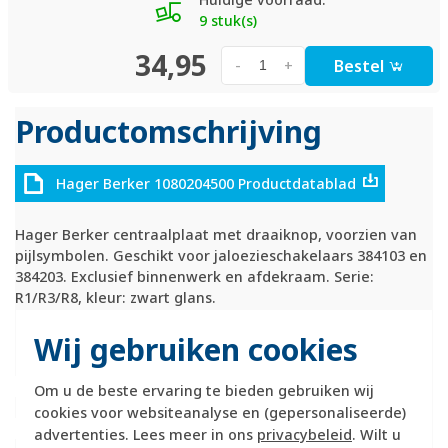
9 stuk(s)
34,95
Bestel
-
+
Productomschrijving
Hager Berker 1080204500 Productdatablad
Hager Berker centraalplaat met draaiknop, voorzien van
pijlsymbolen. Geschikt voor jaloezieschakelaars 384103 en
384203. Exclusief binnenwerk en afdekraam. Serie:
R1/R3/R8, kleur: zwart glans.
Technische specificaties
Wij gebruiken cookies
Specificatie
Waarde
Om u de beste ervaring te bieden gebruiken wij
Kleur
Zwart
cookies voor websiteanalyse en (gepersonaliseerde)
Breedte
58 Millimeter (mm)
advertenties. Lees meer in ons
privacybeleid
. Wilt u