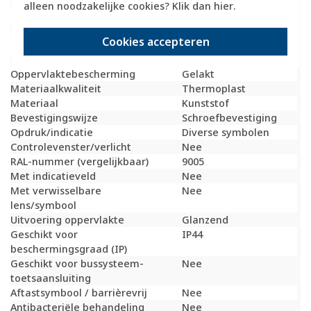
Model
Draaiknop
alleen noodzakelijke cookies? Klik dan
hier
.
Halogeenvrij
Ja
Hoogte
58 Millimeter (mm)
Cookies accepteren
Diepte
26 Millimeter (mm)
Gebruik
Jaloezie
Oppervlaktebescherming
Gelakt
Materiaalkwaliteit
Thermoplast
Materiaal
Kunststof
Bevestigingswijze
Schroefbevestiging
Opdruk/indicatie
Diverse symbolen
Controlevenster/verlicht
Nee
RAL-nummer (vergelijkbaar)
9005
Met indicatieveld
Nee
Met verwisselbare
Nee
lens/symbool
Uitvoering oppervlakte
Glanzend
Geschikt voor
IP44
beschermingsgraad (IP)
Geschikt voor bussysteem-
Nee
toetsaansluiting
Aftastsymbool / barrièrevrij
Nee
Antibacteriële behandeling
Nee