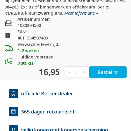
pijlsymbolen. Geschikt voor jaloezieschakelaars 384103 en
384203. Exclusief binnenwerk en afdekraam. Serie:
R1/R3/R8, kleur: zwart glans.
Meer informatie »
Artikelnummer:
1080204500
EAN:
4011334507499
Verwachte levertijd:
1-2 weken
Huidige voorraad:
0 stuk(s)
16,95
Bestel
-
+
officiële Berker dealer
365 dagen retourrecht
veilig kopen met kopersbescherming