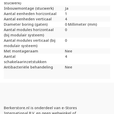
stucwerk)
Inbouwmontage (stucwerk)
Ja
Aantal eenheden horizontaal
1
Aantal eenheden verticaal
4
Diameter boring (gaten)
0 Millimeter (mm)
Aantal modules horizontaal
0
(bij modulair systeem)
Aantal modules verticaal (bij
0
modulair systeem)
Met montageraam
Nee
Aantal
4
schakelaarinzetstukken
Antibacteriële behandeling
Nee
Berkerstore.nl is onderdeel van e-Stores
International B.V. en geen webwinkel of