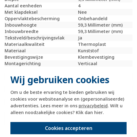
Aantal eenheden
4
Met klapdeksel
Nee
Oppervlaktebescherming
Onbehandeld
Inbouwhoogte
59,3 Millimeter (mm)
Inbouwbreedte
59,3 Millimeter (mm)
Tekstveld/beschrijvingsvlak
Ja
Materiaalkwaliteit
Thermoplast
Materiaal
Kunststof
Bevestigingswijze
Klembevestiging
Montagerichting
Verticaal
RAL-nummer (vergelijkbaar)
7021
Wij gebruiken cookies
Slagvastheid
IK02
Beschermingsgraad (IP)
IP20
Geschikt voor vloerpot
Nee
Om u de beste ervaring te bieden gebruiken wij
Transparant
Nee
cookies voor websiteanalyse en (gepersonaliseerde)
Uitvoering oppervlakte
Mat
advertenties. Lees meer in ons
privacybeleid
. Wilt u
Geschikt voor wandgoot
Ja
alleen noodzakelijke cookies? Klik dan
hier
.
Geschikt voor
Ja
inbouwinstallatie (stucwerk)
Cookies accepteren
Geschikt voor
Ja
inbouwinstallatie (geen