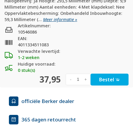
Halogeenvrij: Ja Hoogte: 293,5 Millimeter (mm) Diepte: 9,9
Millimeter (mm) Aantal eenheden: 4 Met klapdeksel: Nee
Oppervlaktebescherming: Onbehandeld Inbouwhoogte:
59,3 Millimeter (...
Meer informatie »
Artikelnummer:
10546086
EAN:
4011334511083
Verwachte levertijd:
1-2 weken
Huidige voorraad:
0 stuk(s)
37,95
Bestel
-
+
officiële Berker dealer
365 dagen retourrecht