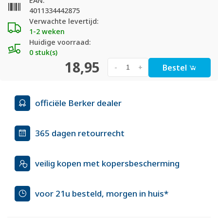
EAN:
4011334442875
Verwachte levertijd:
1-2 weken
Huidige voorraad:
0 stuk(s)
18,95
Bestel
-
+
officiële Berker dealer
365 dagen retourrecht
veilig kopen met kopersbescherming
voor 21u besteld, morgen in huis*