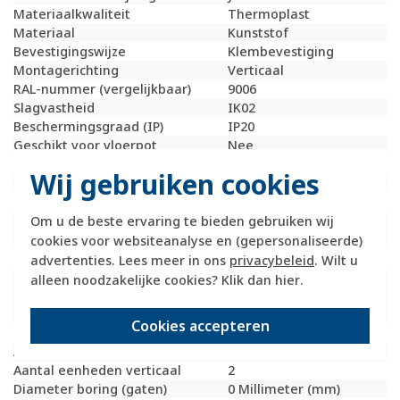
Materiaalkwaliteit
Thermoplast
Materiaal
Kunststof
Bevestigingswijze
Klembevestiging
Montagerichting
Verticaal
RAL-nummer (vergelijkbaar)
9006
Slagvastheid
IK02
Beschermingsgraad (IP)
IP20
Geschikt voor vloerpot
Nee
Transparant
Nee
Wij gebruiken cookies
Uitvoering oppervlakte
Mat
Geschikt voor wandgoot
Ja
Geschikt voor
Ja
Om u de beste ervaring te bieden gebruiken wij
inbouwinstallatie (stucwerk)
cookies voor websiteanalyse en (gepersonaliseerde)
Bondige uitvoering
Nee
advertenties. Lees meer in ons
privacybeleid
. Wilt u
Geschikt voor
Ja
alleen noodzakelijke cookies? Klik dan
hier
.
inbouwinstallatie (geen
stucwerk)
Cookies accepteren
Inbouwmontage (stucwerk)
Ja
Aantal eenheden horizontaal
1
Aantal eenheden verticaal
2
Diameter boring (gaten)
0 Millimeter (mm)