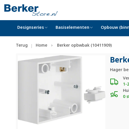
Designseries
Basiselementen
Opbouw (binn
Terug
Home
Berker opbwbak (10411909)
|
Berk
Hager be
Ve
1-
Hu
0 s