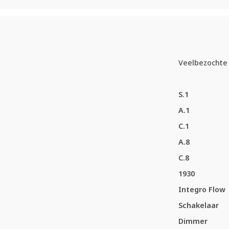
Veelbezochte 
S.1
A.1
C.1
A.8
C.8
1930
Integro Flow
Schakelaar
Dimmer