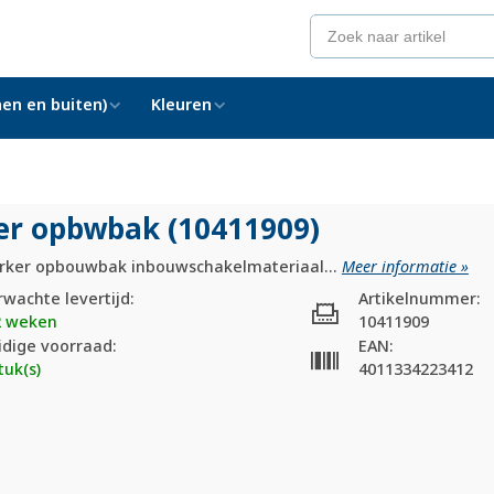
en en buiten)
Kleuren
er opbwbak (10411909)
rker opbouwbak inbouwschakelmateriaal...
Meer informatie »
rwachte levertijd:
Artikelnummer:
2 weken
10411909
idige voorraad:
EAN:
tuk(s)
4011334223412