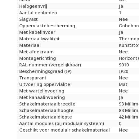
Halogeenvrij
Ja
Aantal eenheden
1
Slagvast
Nee
Oppervlaktebescherming
Onbehan
Met kabelinvoer
Ja
Materiaalkwaliteit
Thermop
Materiaal
Kunststo
Met afdekraam
Nee
Montagerichting
Horizonta
RAL-nummer (vergelijkbaar)
9010
Beschermingsgraad (IP)
IP20
Transparant
Nee
Uitvoering oppervlakte
Mat
Met wartelinvoering
Nee
Met kanaalinvoering
Ja
Schakelmateriaalbreedte
93 Milli
Schakelmateriaalhoogte
83 Milli
Schakelmateriaaldiepte
42 Milli
Aantal modules (bij modulair systeem)
0
Geschikt voor modulair schakelmateriaal
Nee