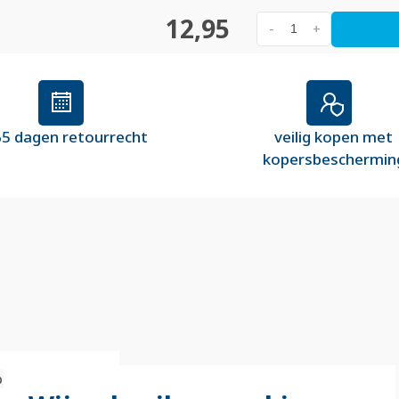
12,95
-
+
5 dagen retourrecht
veilig kopen met
kopersbeschermin
bak