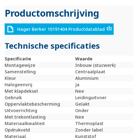
Productomschrijving
Hager Berker 10191404 Productdatablad
Technische specificaties
Specificatie
Waarde
Montagewijze
Inbouw (stucwerk)
Samenstelling
Centraalplaat
Kleur
Aluminium
Halogeenvrij
Ja
Met klapdeksel
Nee
Gebruik
Leidinguitvoer
Oppervlaktebescherming
Gelakt
Uitvoerrichting
Onder
Met trekontlasting
Nee
Materiaalkwaliteit
Thermoplast
Opdrukveld
Zonder label
Materiaal
Kunststof