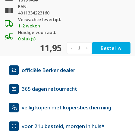
EAN:
4011334223160
Verwachte levertijd:
1-2 weken
Huidige voorraad:
0 stuk(s)
11,95
Bestel
-
+
officiële Berker dealer
365 dagen retourrecht
veilig kopen met kopersbescherming
voor 21u besteld, morgen in huis*