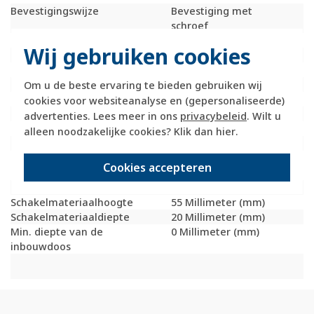
Bevestigingswijze
Bevestiging met
schroef
Kroonsteen
Nee
Wij gebruiken cookies
RAL-nummer (vergelijkbaar)
9006
Met stofbescherming
Nee
Met opdruk
Nee
Om u de beste ervaring te bieden gebruiken wij
Incl. connectoren
Nee
cookies voor websiteanalyse en (gepersonaliseerde)
Draagring
Nee
advertenties. Lees meer in ons
privacybeleid
. Wilt u
Transparant
Nee
alleen noodzakelijke cookies? Klik dan
hier
.
Uitvoering oppervlakte
Mat
Geschikt voor
IP20
Cookies accepteren
beschermingsgraad (IP)
Schakelmateriaalbreedte
55 Millimeter (mm)
Schakelmateriaalhoogte
55 Millimeter (mm)
Schakelmateriaaldiepte
20 Millimeter (mm)
Min. diepte van de
0 Millimeter (mm)
inbouwdoos