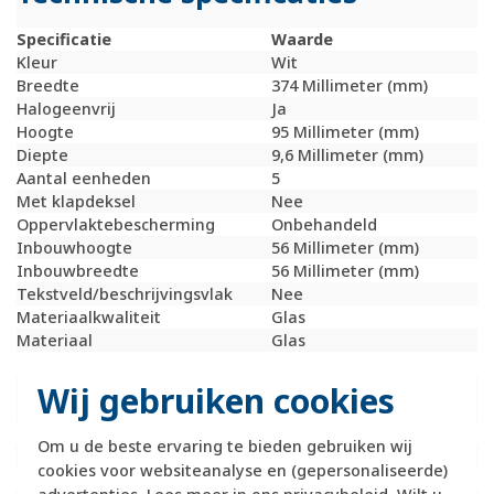
Specificatie
Waarde
Kleur
Wit
Breedte
374 Millimeter (mm)
Halogeenvrij
Ja
Hoogte
95 Millimeter (mm)
Diepte
9,6 Millimeter (mm)
Aantal eenheden
5
Met klapdeksel
Nee
Oppervlaktebescherming
Onbehandeld
Inbouwhoogte
56 Millimeter (mm)
Inbouwbreedte
56 Millimeter (mm)
Tekstveld/beschrijvingsvlak
Nee
Materiaalkwaliteit
Glas
Materiaal
Glas
Bevestigingswijze
Klembevestiging
Montagerichting
Horizontaal en
Wij gebruiken cookies
verticaal
RAL-nummer (vergelijkbaar)
9010
Om u de beste ervaring te bieden gebruiken wij
Slagvastheid
IK02
cookies voor websiteanalyse en (gepersonaliseerde)
Beschermingsgraad (IP)
IP20