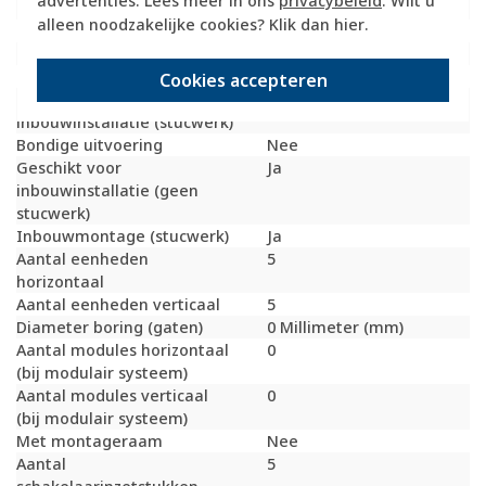
advertenties. Lees meer in ons
privacybeleid
. Wilt u
Geschikt voor vloerpot
Nee
alleen noodzakelijke cookies? Klik dan
hier
.
Transparant
Nee
Uitvoering oppervlakte
Glanzend
Geschikt voor wandgoot
Ja
Cookies accepteren
Geschikt voor
Ja
inbouwinstallatie (stucwerk)
Bondige uitvoering
Nee
Geschikt voor
Ja
inbouwinstallatie (geen
stucwerk)
Inbouwmontage (stucwerk)
Ja
Aantal eenheden
5
horizontaal
Aantal eenheden verticaal
5
Diameter boring (gaten)
0 Millimeter (mm)
Aantal modules horizontaal
0
(bij modulair systeem)
Aantal modules verticaal
0
(bij modulair systeem)
Met montageraam
Nee
Aantal
5