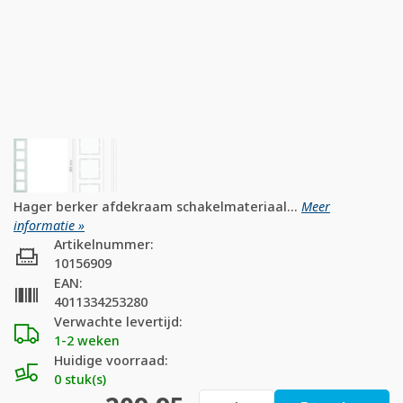
Hager berker afdekraam schakelmateriaal...
Meer
informatie »
Artikelnummer:
10156909
EAN:
4011334253280
Verwachte levertijd:
1-2 weken
Huidige voorraad:
0 stuk(s)