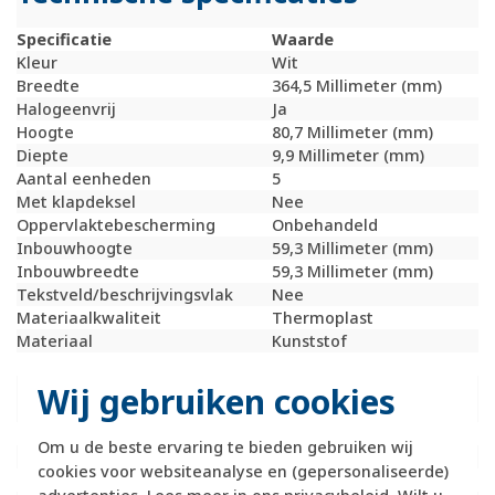
Specificatie
Waarde
Kleur
Wit
Breedte
364,5 Millimeter (mm)
Halogeenvrij
Ja
Hoogte
80,7 Millimeter (mm)
Diepte
9,9 Millimeter (mm)
Aantal eenheden
5
Met klapdeksel
Nee
Oppervlaktebescherming
Onbehandeld
Inbouwhoogte
59,3 Millimeter (mm)
Inbouwbreedte
59,3 Millimeter (mm)
Tekstveld/beschrijvingsvlak
Nee
Materiaalkwaliteit
Thermoplast
Materiaal
Kunststof
Bevestigingswijze
Klembevestiging
Montagerichting
Horizontaal en
Wij gebruiken cookies
verticaal
RAL-nummer (vergelijkbaar)
9010
Om u de beste ervaring te bieden gebruiken wij
Slagvastheid
IK02
cookies voor websiteanalyse en (gepersonaliseerde)
Beschermingsgraad (IP)
IP20