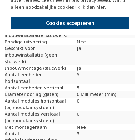
advertenties. Lees meer in ons
privacybeleid
. Wilt u
Geschikt voor vloerpot
Nee
alleen noodzakelijke cookies? Klik dan
hier
.
Transparant
Nee
Uitvoering oppervlakte
Mat
Geschikt voor wandgoot
Ja
Cookies accepteren
Geschikt voor
Ja
inbouwinstallatie (stucwerk)
Bondige uitvoering
Nee
Geschikt voor
Ja
inbouwinstallatie (geen
stucwerk)
Inbouwmontage (stucwerk)
Ja
Aantal eenheden
5
horizontaal
Aantal eenheden verticaal
5
Diameter boring (gaten)
0 Millimeter (mm)
Aantal modules horizontaal
0
(bij modulair systeem)
Aantal modules verticaal
0
(bij modulair systeem)
Met montageraam
Nee
Aantal
5