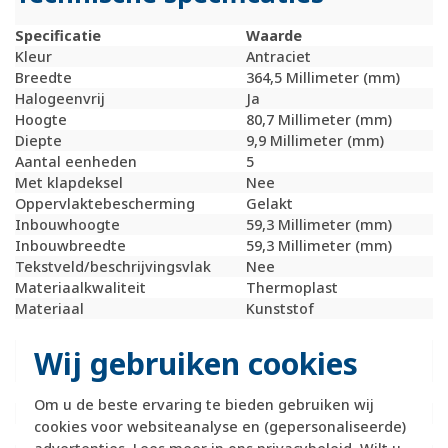
Specificatie
Waarde
Kleur
Antraciet
Breedte
364,5 Millimeter (mm)
Halogeenvrij
Ja
Hoogte
80,7 Millimeter (mm)
Diepte
9,9 Millimeter (mm)
Aantal eenheden
5
Met klapdeksel
Nee
Oppervlaktebescherming
Gelakt
Inbouwhoogte
59,3 Millimeter (mm)
Inbouwbreedte
59,3 Millimeter (mm)
Tekstveld/beschrijvingsvlak
Nee
Materiaalkwaliteit
Thermoplast
Materiaal
Kunststof
Bevestigingswijze
Klembevestiging
Montagerichting
Horizontaal en
Wij gebruiken cookies
verticaal
RAL-nummer (vergelijkbaar)
7021
Om u de beste ervaring te bieden gebruiken wij
Slagvastheid
IK02
cookies voor websiteanalyse en (gepersonaliseerde)
Beschermingsgraad (IP)
IP20