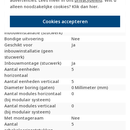
advertenties. Lees meer in ons
privacybeleid
. Wilt u
Geschikt voor vloerpot
Nee
alleen noodzakelijke cookies? Klik dan
hier
.
Transparant
Nee
Uitvoering oppervlakte
Mat
Geschikt voor wandgoot
Ja
Cookies accepteren
Geschikt voor
Ja
inbouwinstallatie (stucwerk)
Bondige uitvoering
Nee
Geschikt voor
Ja
inbouwinstallatie (geen
stucwerk)
Inbouwmontage (stucwerk)
Ja
Aantal eenheden
5
horizontaal
Aantal eenheden verticaal
5
Diameter boring (gaten)
0 Millimeter (mm)
Aantal modules horizontaal
0
(bij modulair systeem)
Aantal modules verticaal
0
(bij modulair systeem)
Met montageraam
Nee
Aantal
5