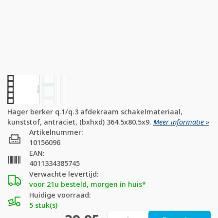
Hager berker q.1/q.3 afdekraam schakelmateriaal,
kunststof, antraciet, (bxhxd) 364.5x80.5x9.
Meer informatie »
Artikelnummer:
10156096
EAN:
4011334385745
Verwachte levertijd:
voor 21u besteld, morgen in huis*
Huidige voorraad:
5 stuk(s)