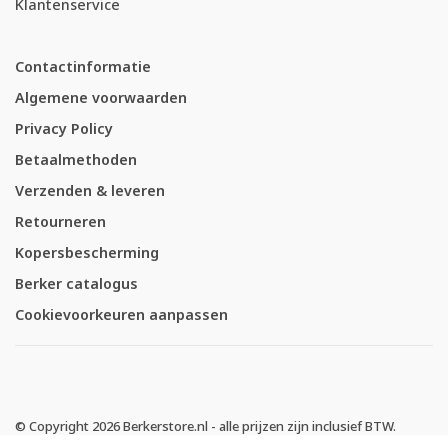
Klantenservice
Contactinformatie
Algemene voorwaarden
Privacy Policy
Betaalmethoden
Verzenden & leveren
Retourneren
Kopersbescherming
Berker catalogus
Cookievoorkeuren aanpassen
© Copyright 2026 Berkerstore.nl - alle prijzen zijn inclusief BTW.
-
Berkerstore.nl
scoort
4.64
/
5
met
1827
klantbeoordelingen op