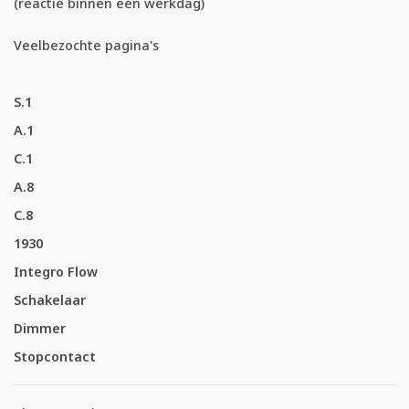
(reactie binnen één werkdag)
Veelbezochte pagina's
S.1
A.1
C.1
A.8
C.8
1930
Integro Flow
Schakelaar
Dimmer
Stopcontact