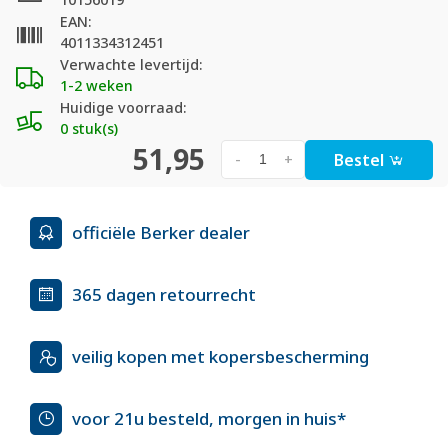
EAN:
4011334312451
Verwachte levertijd:
1-2 weken
Huidige voorraad:
0 stuk(s)
51,95
Bestel
-
+
officiële Berker dealer
365 dagen retourrecht
veilig kopen met kopersbescherming
voor 21u besteld, morgen in huis*