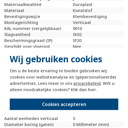
Materiaalkwaliteit
Duroplast
Materiaal
Kunststof
Bevestigingswijze
Klembevestiging
Montagerichting
Verticaal
RAL-nummer (vergelijkbaar)
9010
Slagvastheid
IK02
Beschermingsgraad (IP)
IP20
Geschikt voor vloerpot
Nee
Transparant
Nee
Wij gebruiken cookies
Uitvoering oppervlakte
Mat
Geschikt voor wandgoot
Ja
Geschikt voor
Ja
Om u de beste ervaring te bieden gebruiken wij
inbouwinstallatie (stucwerk)
cookies voor websiteanalyse en (gepersonaliseerde)
Bondige uitvoering
Nee
advertenties. Lees meer in ons
privacybeleid
. Wilt u
Geschikt voor
Ja
alleen noodzakelijke cookies? Klik dan
hier
.
inbouwinstallatie (geen
stucwerk)
Cookies accepteren
Inbouwmontage (stucwerk)
Ja
Aantal eenheden horizontaal
1
Aantal eenheden verticaal
5
Diameter boring (gaten)
0 Millimeter (mm)