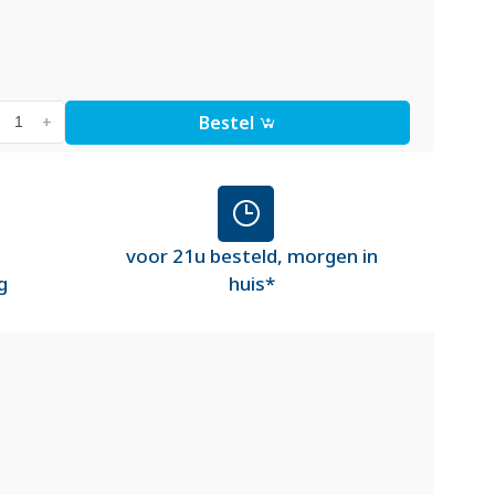
Bestel
+
voor 21u besteld, morgen in
g
huis*