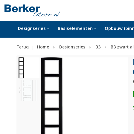
Designseries
Basiselementen
Opbouw (binn
Terug
Home
Designseries
B3
B3 zwart a
|