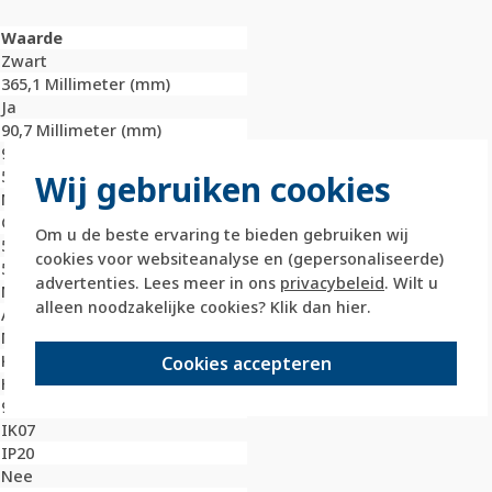
Waarde
Zwart
365,1 Millimeter (mm)
Ja
90,7 Millimeter (mm)
9,5 Millimeter (mm)
5
Wij gebruiken cookies
Nee
Geanodiseerd / geëloxeerd
Om u de beste ervaring te bieden gebruiken wij
56 Millimeter (mm)
cookies voor websiteanalyse en (gepersonaliseerde)
56 Millimeter (mm)
advertenties. Lees meer in ons
privacybeleid
. Wilt u
Nee
alleen noodzakelijke cookies? Klik dan
hier
.
Aluminium
Metaal
Klembevestiging
Cookies accepteren
Horizontaal en verticaal
9005
IK07
IP20
Nee