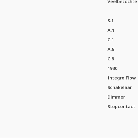
Veelbezochte 
S.1
A.1
C.1
A.8
C.8
1930
Integro Flow
Schakelaar
Dimmer
Stopcontact