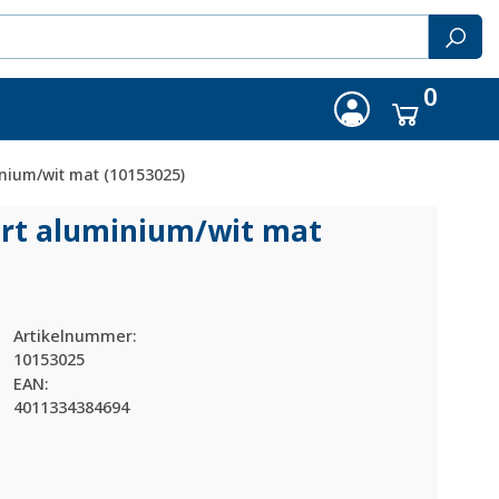
0
nium/wit mat (10153025)
art aluminium/
wit mat
Artikelnummer:
10153025
EAN:
4011334384694