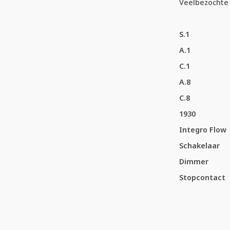
Veelbezochte 
S.1
A.1
C.1
A.8
C.8
1930
Integro Flow
Schakelaar
Dimmer
Stopcontact