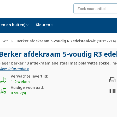
en en buiten)
Kleuren
l wit
Berker afdekraam 5-voudig R3 edelstaal/wit (10152214)
Berker afdekraam 5-voudig R3 edel
Hager berker r.3 afdekraam edelstaal met polarwitte sokkel, me
Meer informatie »
Verwachte levertijd:
1-2 weken
Huidige voorraad:
0 stuk(s)