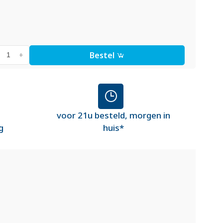
Bestel
+
voor 21u besteld, morgen in
g
huis*