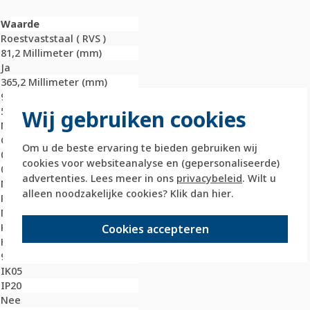
Waarde
Roestvaststaal ( RVS )
81,2 Millimeter (mm)
Ja
365,2 Millimeter (mm)
9,9 Millimeter (mm)
5
Wij gebruiken cookies
Nee
Onbehandeld
Om u de beste ervaring te bieden gebruiken wij
0 Millimeter (mm)
cookies voor websiteanalyse en (gepersonaliseerde)
0 Millimeter (mm)
advertenties. Lees meer in ons
privacybeleid
. Wilt u
Nee
alleen noodzakelijke cookies? Klik dan
hier
.
Roestvaststaal ( RVS )
Metaal
Klembevestiging
Cookies accepteren
Horizontaal en verticaal
9022
IK05
IP20
Nee