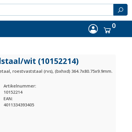
0
staal/
wit (10152214)
taal, roestvaststaal (rvs), (bxhxd) 364.7x80.75x9.9mm.
Artikelnummer:
10152214
EAN:
4011334393405