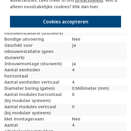
advertenties. Lees meer in ons
privacybeleid
. Wilt u
Geschikt voor vloerpot
Nee
alleen noodzakelijke cookies? Klik dan
hier
.
Transparant
Nee
Uitvoering oppervlakte
Mat
Geschikt voor wandgoot
Ja
Cookies accepteren
Geschikt voor
Ja
inbouwinstallatie (stucwerk)
Bondige uitvoering
Nee
Geschikt voor
Ja
inbouwinstallatie (geen
stucwerk)
Inbouwmontage (stucwerk)
Ja
Aantal eenheden
4
horizontaal
Aantal eenheden verticaal
4
Diameter boring (gaten)
0 Millimeter (mm)
Aantal modules horizontaal
0
(bij modulair systeem)
Aantal modules verticaal
0
(bij modulair systeem)
Met montageraam
Nee
Aantal
4