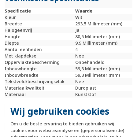
Specificatie
Waarde
Kleur
Wit
Breedte
293,5 Millimeter (mm)
Halogeenvrij
Ja
Hoogte
80,5 Millimeter (mm)
Diepte
9,9 Millimeter (mm)
Aantal eenheden
4
Met klapdeksel
Nee
Oppervlaktebescherming
Onbehandeld
Inbouwhoogte
59,3 Millimeter (mm)
Inbouwbreedte
59,3 Millimeter (mm)
Tekstveld/beschrijvingsvlak
Nee
Materiaalkwaliteit
Duroplast
Materiaal
Kunststof
Bevestigingswijze
Klembevestiging
Montagerichting
Horizontaal en
Wij gebruiken cookies
verticaal
RAL-nummer (vergelijkbaar)
9010
Om u de beste ervaring te bieden gebruiken wij
Slagvastheid
IK02
cookies voor websiteanalyse en (gepersonaliseerde)
Beschermingsgraad (IP)
IP20