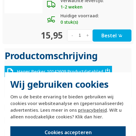
Verwachte levertijd:
1-2 weken
Huidige voorraad:
0 stuk(s)
15,95
Bestel
-
+
Productomschrijving
Hager Berker 10142609 Productdatablad
Wij gebruiken cookies
Technische specificaties
Om u de beste ervaring te bieden gebruiken wij
Specificatie
Waarde
cookies voor websiteanalyse en (gepersonaliseerde)
Kleur
Wit
advertenties. Lees meer in ons
privacybeleid
. Wilt u
Breedte
303 Millimeter (mm)
alleen noodzakelijke cookies? Klik dan
hier
.
Halogeenvrij
Ja
Hoogte
90 Millimeter (mm)
Cookies accepteren
Diepte
7,5 Millimeter (mm)