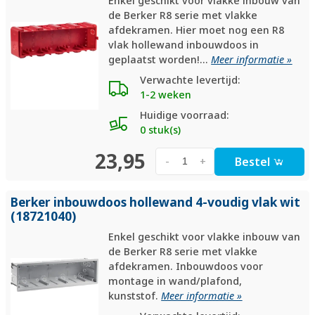
Enkel geschikt voor vlakke inbouw van
de Berker R8 serie met vlakke
afdekramen. Hier moet nog een R8
vlak hollewand inbouwdoos in
geplaatst worden!...
Meer informatie »
Verwachte levertijd:
1-2 weken
Huidige voorraad:
0 stuk(s)
23,95
Bestel
-
+
Berker inbouwdoos hollewand 4-voudig vlak wit
(18721040)
Enkel geschikt voor vlakke inbouw van
de Berker R8 serie met vlakke
afdekramen. Inbouwdoos voor
montage in wand/plafond,
kunststof.
Meer informatie »