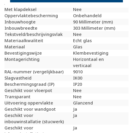
Aantal eenheden
4
Met klapdeksel
Nee
Oppervlaktebescherming
Onbehandeld
Inbouwhoogte
90 Millimeter (mm)
Inbouwbreedte
303 Millimeter (mm)
Tekstveld/beschrijvingsvlak
Nee
Materiaalkwaliteit
Echt glas
Materiaal
Glas
Bevestigingswijze
Klembevestiging
Montagerichting
Horizontaal en
verticaal
RAL-nummer (vergelijkbaar)
9010
Slagvastheid
IK00
Beschermingsgraad (IP)
IP20
Geschikt voor vloerpot
Nee
Transparant
Nee
Uitvoering oppervlakte
Glanzend
Geschikt voor wandgoot
Ja
Geschikt voor
Ja
inbouwinstallatie (stucwerk)
Geschikt voor
Ja